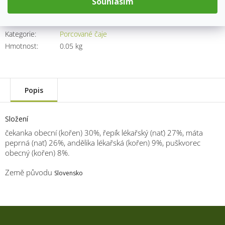
Souhlasím
Kód produktu:
8680
Kategorie
:
Porcované čaje
Hmotnost
:
0.05 kg
Popis
Složení
čekanka obecní (kořen) 30%, řepík lékařský (nať) 27%, máta
peprná (nať) 26%, andělika lékařská (kořen) 9%, puškvorec
obecný (kořen) 8%.
Země původu
Slovensko
Z
á