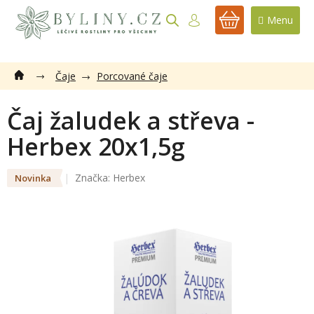
Přejít
na
NÁKUPNÍ
obsah
KOŠÍK
Čaje
Porcované čaje
Čaj žaludek a střeva -
Herbex 20x1,5g
Značka:
Herbex
Novinka