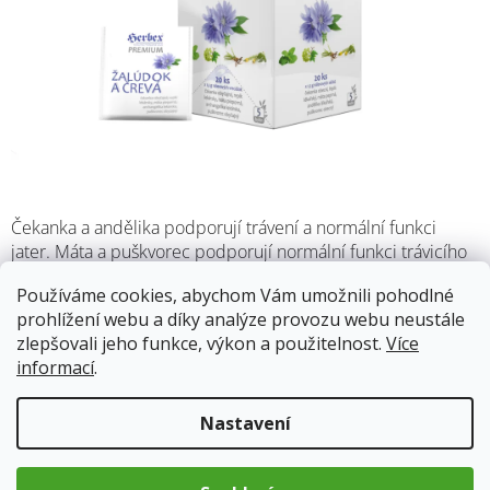
Čekanka a andělika podporují trávení a normální funkci
jater. Máta a puškvorec podporují normální funkci trávicího
traktu.
Používáme cookies, abychom Vám umožnili pohodlné
prohlížení webu a díky analýze provozu webu neustále
Skladem
(13 ks)
13.8.2026
zlepšovali jeho funkce, výkon a použitelnost.
Více
informací
.
63 Kč
Nastavení
Měrná
cena:
Přidat do košíku