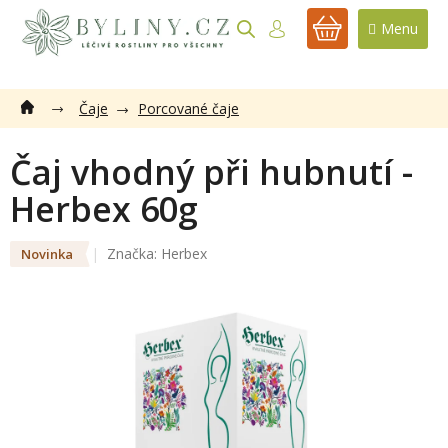
Přejít
na
NÁKUPNÍ
obsah
KOŠÍK
Čaje
Porcované čaje
Čaj vhodný při hubnutí -
Herbex 60g
Značka:
Herbex
Novinka