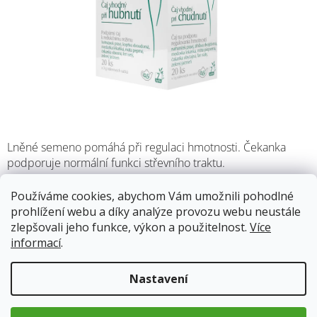
Lněné semeno pomáhá při regulaci hmotnosti. Čekanka
podporuje normální funkci střevního traktu.
Používáme cookies, abychom Vám umožnili pohodlné
Skladem
(39 ks)
11.8.2026
prohlížení webu a díky analýze provozu webu neustále
zlepšovali jeho funkce, výkon a použitelnost.
Více
57 Kč
informací
.
Měrná
cena:
Nastavení
Přidat do košíku