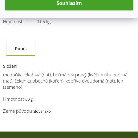
Souhlasím
Kód produktu:
8016
Kategorie
:
Porcované čaje
Hmotnost
:
0.05 kg
Popis
Složení
meduňka lékařská (nať), heřmánek pravý (květ), máta peprná
(nať), čekanka obecná (kořen), kopřiva dvoudomá (nať), len
(semeno)
Hmotnost
60 g
Země původu
Slovensko
Z