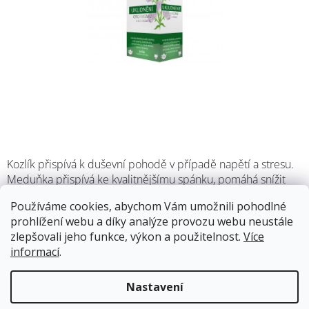
Kozlík přispívá k duševní pohodě v případě napětí a stresu.
Meduňka přispívá ke kvalitnějšímu spánku, pomáhá snížit
napjatost a podrážděnost. Máta přispívá k optimální
Používáme cookies, abychom Vám umožnili pohodlné
relaxaci.
prohlížení webu a díky analýze provozu webu neustále
zlepšovali jeho funkce, výkon a použitelnost.
Více
Skladem
(10 ks)
13.8.2026
informací
.
60 Kč
Nastavení
Měrná