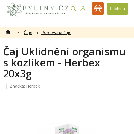
Přejít
na
NÁKUPNÍ
obsah
KOŠÍK
Čaje
Porcované čaje
Čaj Uklidnění organismu
s kozlíkem - Herbex
20x3g
Značka:
Herbex