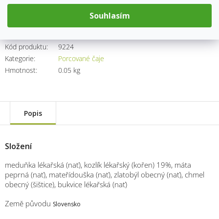
cena:
Přidat do košíku
Souhlasím
Kód produktu:
9224
Kategorie
:
Porcované čaje
Hmotnost
:
0.05 kg
Popis
Složení
meduňka lékařská (nať), kozlík lékařský (kořen) 19%, máta
peprná (nať), mateřídouška (nať), zlatobýl obecný (nať), chmel
obecný (šištice), bukvice lékařská (nať)
Země původu
Slovensko