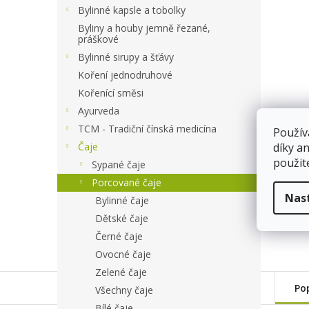
a
Bylinné kapsle a tobolky
n
Byliny a houby jemně řezané,
e
práškové
l
Bylinné sirupy a šťávy
Koření jednodruhové
Kořenící směsi
Ayurveda
TCM - Tradiční čínská medicína
Použív
Čaje
díky a
použit
Sypané čaje
Porcované čaje
Nas
Bylinné čaje
Dětské čaje
Černé čaje
Ovocné čaje
Zelené čaje
Po
Všechny čaje
Bílé čaje