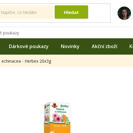
Hledat
é poukazy
Dárkové poukazy
Novinky
Akční zboží
K
a echinacea - Herbex 20x3g