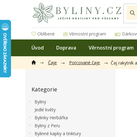
Přejít
na
obsah
Oblíbené
Věrnostní program
Dárkov
Úvod
Doprava
Věrnostní program
Čaje
Porcované čaje
Čaj rakytník 
P
o
Přeskočit
s
Kategorie
kategorie
t
r
Byliny
a
Jedlé květy
n
Bylinky Herbářka
n
í
Byliny z Peru
p
Bylinné kapky a tinktury