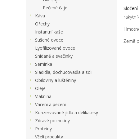
Pečené čaje
Složení
Káva
rakytní
Ořechy
Hmotn
Instantní kaše
Sušené ovoce
Země 
Lyofilizované ovoce
Snídaně a svačinky
Semínka
Sladidla, dochucovadla a soli
Obiloviny a luštěniny
Oleje
Vláknina
Vaření a pečení
Konzervované jídla a delikatesy
Zdravé pochutiny
Proteiny
Včelí produkty