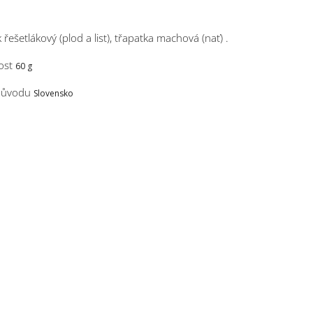
k řešetlákový (plod a list), třapatka machová (nať) .
ost
60 g
původu
Slovensko