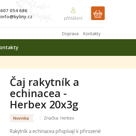
607 054 686
NÁKUPNÍ
info@byliny.cz
KOŠÍK
Doprava
Kontakty
ontakty
Čaj rakytník a
echinacea -
Herbex 20x3g
Značka:
Herbex
Novinka
Rakytník a echinacea přispívají k přirozené