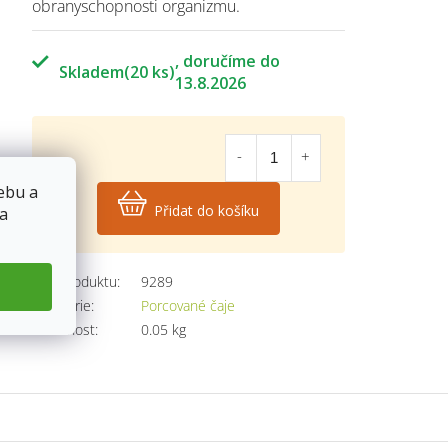
obranyschopnosti organizmu.
Skladem
(20 ks)
13.8.2026
57
Kč
ebu a
Přidat do košíku
 a
Měrná
cena:
Kód produktu:
9289
Kategorie
:
Porcované čaje
Hmotnost
:
0.05 kg