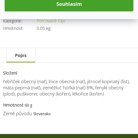
Souhlasím
Kód produktu:
7723
Kategorie
:
Porcované čaje
Hmotnost
:
0.05 kg
Popis
Složení
řebříček obecný (nať), lnice obecná (nať), jitrocel kopinatý (list),
máta peprná (nať), zeměžluč hořká (nať) 8%, fenykl obecný
(plod), puškvorec obecný (kořen), lékořice (kořen)
Hmotnost
60 g
Země původu
Slovensko
Z