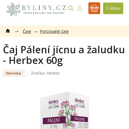
Přejít
na
NÁKUPNÍ
obsah
KOŠÍK
Čaje
Porcované čaje
Čaj Pálení jícnu a žaludku
- Herbex 60g
Značka:
Herbex
Novinka