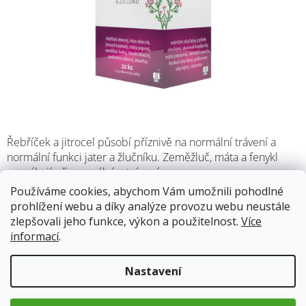
Řebříček a jitrocel působí příznivě na normální trávení a
normální funkci jater a žlučníku. Zeměžluč, máta a fenykl
pomáhají při normálním trávení.
Používáme cookies, abychom Vám umožnili pohodlné
prohlížení webu a díky analýze provozu webu neustále
Skladem
(7 ks)
13.8.2026
zlepšovali jeho funkce, výkon a použitelnost.
Více
informací
.
63 Kč
Měrná
Nastavení
cena:
Přidat do košíku