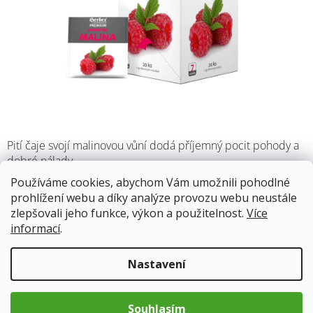
Pití čaje svojí malinovou vůní dodá příjemný pocit pohody a
dobré nálady.
Používáme cookies, abychom Vám umožnili pohodlné
prohlížení webu a díky analýze provozu webu neustále
Skladem
(12 ks)
13.8.2026
zlepšovali jeho funkce, výkon a použitelnost.
Více
informací
.
57 Kč
Měrná
Nastavení
cena:
Přidat do košíku
Souhlasím