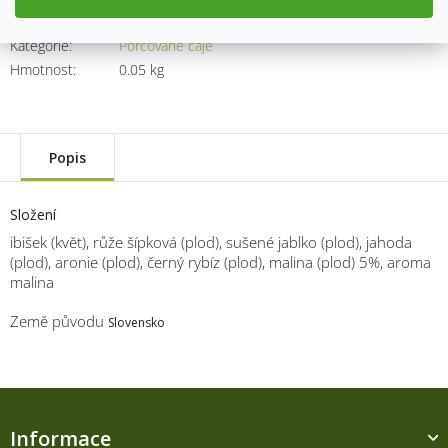
Kód produktu:
8678
Kategorie
:
Porcované čaje
Hmotnost
:
0.05 kg
Popis
Složení
ibišek (květ), růže šípková (plod), sušené jablko (plod), jahoda
(plod), aronie (plod), černý rybíz (plod), malina (plod) 5%, aroma
malina
Země původu
Slovensko
Z
á
Informace
p