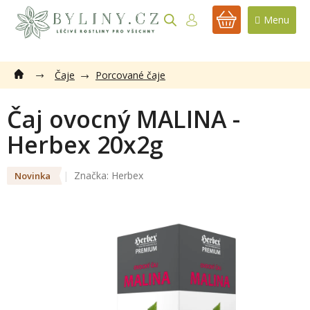
Přejít
na
NÁKUPNÍ
obsah
KOŠÍK
Čaje
Porcované čaje
Čaj ovocný MALINA -
Herbex 20x2g
Značka:
Herbex
Novinka