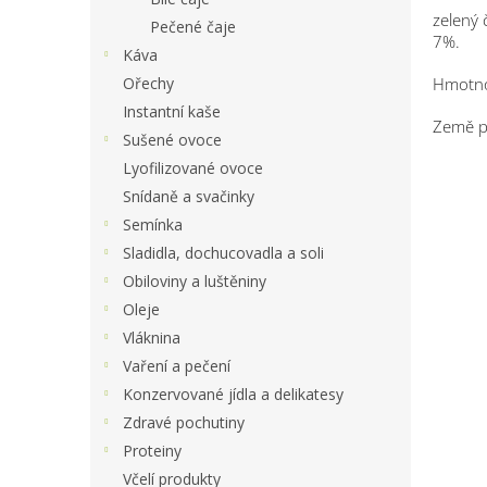
zelený č
Pečené čaje
7%.
Káva
Ořechy
Hmotn
Instantní kaše
Země 
Sušené ovoce
Lyofilizované ovoce
Snídaně a svačinky
Semínka
Sladidla, dochucovadla a soli
Obiloviny a luštěniny
Oleje
Vláknina
Vaření a pečení
Konzervované jídla a delikatesy
Zdravé pochutiny
Proteiny
Včelí produkty