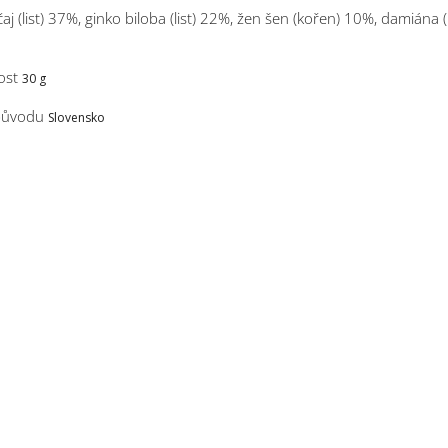
aj (list) 37%, ginko biloba (list) 22%, žen šen (kořen) 10%, damiána (l
ost
30 g
původu
Slovensko