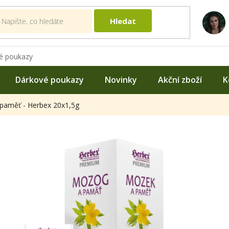
Hledat
é poukazy
Dárkové poukazy
Novinky
Akční zboží
K
paměť - Herbex 20x1,5g