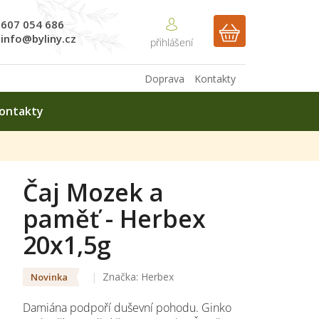
607 054 686
NÁKUPNÍ
info@byliny.cz
KOŠÍK
Doprava
Kontakty
ontakty
Čaj Mozek a
paměť - Herbex
20x1,5g
Značka:
Herbex
Novinka
Damiána podpoří duševní pohodu. Ginko