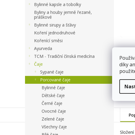
a
Bylinné kapsle a tobolky
n
Byliny a houby jemně řezané,
e
práškové
l
Bylinné sirupy a šťávy
Koření jednodruhové
Kořenící směsi
Ayurveda
TCM - Tradiční čínská medicína
Použív
Čaje
díky a
použit
Sypané čaje
Porcované čaje
Nas
Bylinné čaje
Dětské čaje
Černé čaje
Ovocné čaje
Po
Zelené čaje
Všechny čaje
Složení
Bílé čaje