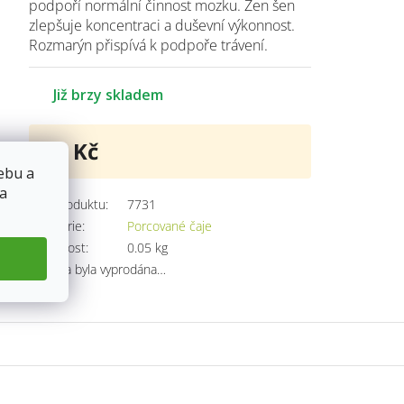
podpoří normální činnost mozku. Žen šen
zlepšuje koncentraci a duševní výkonnost.
Rozmarýn přispívá k podpoře trávení.
Již brzy skladem
63 Kč
Měrná
ebu a
cena:
 a
Kód produktu:
7731
Kategorie
:
Porcované čaje
Hmotnost
:
0.05 kg
Položka byla vyprodána…