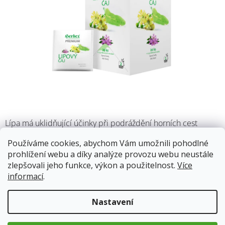
Lípa má uklidňující účinky při podráždění horních cest
dýchacích. Podporuje pocení a přispívá k obranyschopnosti
Používáme cookies, abychom Vám umožnili pohodlné
těla.
prohlížení webu a díky analýze provozu webu neustále
zlepšovali jeho funkce, výkon a použitelnost.
Více
Skladem
(8 ks)
12.8.2026
informací
.
63 Kč
Nastavení
Měrná
cena: