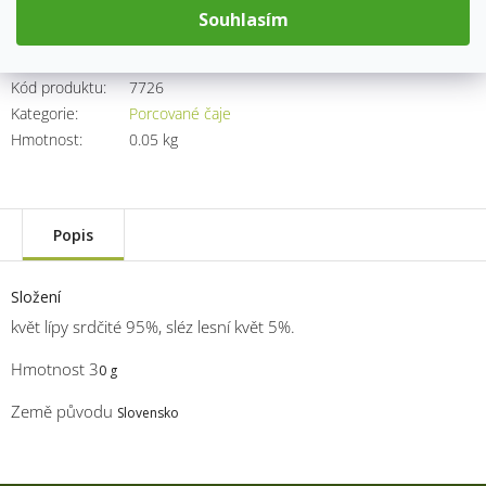
Přidat do košíku
Souhlasím
Kód produktu:
7726
Kategorie
:
Porcované čaje
Hmotnost
:
0.05 kg
Popis
Složení
květ lípy srdčité 95%, sléz lesní květ 5%.
Hmotnost 3
0 g
Země původu
Slovensko