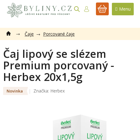
Přejít
na
NÁKUPNÍ
obsah
KOŠÍK
Čaje
Porcované čaje
Čaj lipový se slézem
Premium porcovaný -
Herbex 20x1,5g
Značka:
Herbex
Novinka