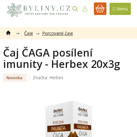
Přejít
na
NÁKUPNÍ
obsah
KOŠÍK
Čaje
Porcované čaje
Čaj ČAGA posílení
imunity - Herbex 20x3g
Značka:
Herbex
Novinka