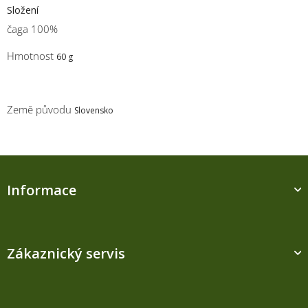
Složení
čaga 100%
Hmotnost
60 g
Země původu
Slovensko
Z
á
Informace
p
a
t
í
Zákaznický servis
Kontakt