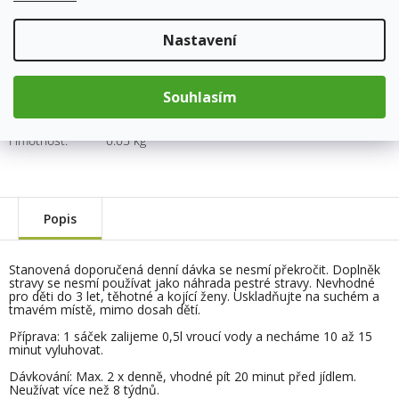
Měrná
cena:
Přidat do košíku
Nastavení
Souhlasím
Kód produktu:
7727
Kategorie
:
Porcované čaje
Hmotnost
:
0.05 kg
Popis
Stanovená doporučená denní dávka se nesmí překročit. Doplněk
stravy se nesmí používat jako náhrada pestré stravy. Nevhodné
pro děti do 3 let, těhotné a kojící ženy. Uskladňujte na suchém a
tmavém místě, mimo dosah dětí.
Příprava: 1 sáček zalijeme 0,5l vroucí vody a necháme 10 až 15
minut vyluhovat.
Dávkování: Max. 2 x denně, vhodné pít 20 minut před jídlem.
Neužívat více než 8 týdnů.