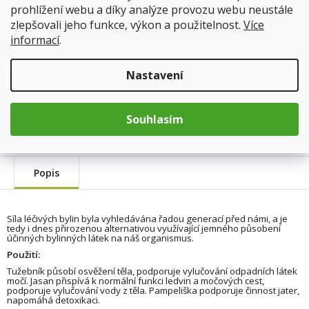
prohlížení webu a díky analýze provozu webu neustále
Měrná
cena:
zlepšovali jeho funkce, výkon a použitelnost.
Více
Přidat do košíku
informací
.
Nastavení
Kód produktu:
4450
Kategorie
:
Bylinné čaje
Hmotnost
:
0.064 kg
Souhlasím
Popis
Síla léčivých bylin byla vyhledávána řadou generací před námi, a je
tedy i dnes přirozenou alternativou využívající jemného působení
účinných bylinných látek na náš organismus.
Použití:
Tužebník působí osvěžení těla, podporuje vylučování odpadních látek
močí. Jasan přispívá k normální funkci ledvin a močových cest,
podporuje vylučování vody z těla. Pampeliška podporuje činnost jater,
napomáhá detoxikaci.