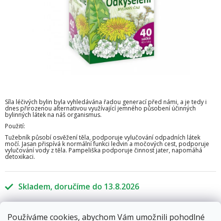
Síla léčivých bylin byla vyhledávána řadou generací před námi, a je tedy i
dnes přirozenou alternativou využívající jemného působení účinných
bylinných látek na náš organismus.
Použití:
Tužebník působí osvěžení těla, podporuje vylučování odpadních látek
močí. Jasan přispívá k normální funkci ledvin a močových cest, podporuje
vylučování vody z těla. Pampeliška podporuje činnost jater, napomáhá
detoxikaci.
Skladem
13.8.2026
58 Kč
Používáme cookies, abychom Vám umožnili pohodlné