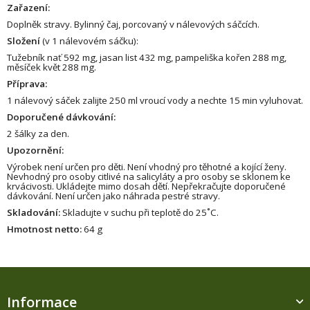
Zařazení:
Doplněk stravy. Bylinný čaj, porcovaný v nálevových sáčcích.
Složení
(v 1 nálevovém sáčku):
Tužebník nať 592 mg, jasan list 432 mg, pampeliška kořen 288 mg,
měsíček květ 288 mg.
Příprava:
1 nálevový sáček zalijte 250 ml vroucí vody a nechte 15 min vyluhovat.
Doporučené dávkování:
2 šálky za den.
Upozornění:
Výrobek není určen pro děti. Není vhodný pro těhotné a kojící ženy.
Nevhodný pro osoby citlivé na salicyláty a pro osoby se sklonem ke
krvácivosti. Ukládejte mimo dosah dětí. Nepřekračujte doporučené
dávkování. Není určen jako náhrada pestré stravy.
Skladování:
Skladujte v suchu při teplotě do 25˚C.
Hmotnost netto:
64 g
Z
á
Informace
p