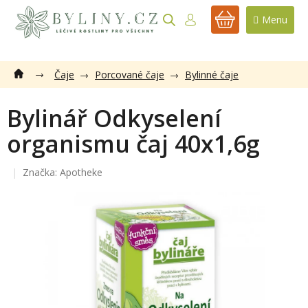
Přejít
na
NÁKUPNÍ
obsah
KOŠÍK
Čaje
Porcované čaje
Bylinné čaje
Bylinář Odkyselení
organismu čaj 40x1,6g
Značka:
Apotheke