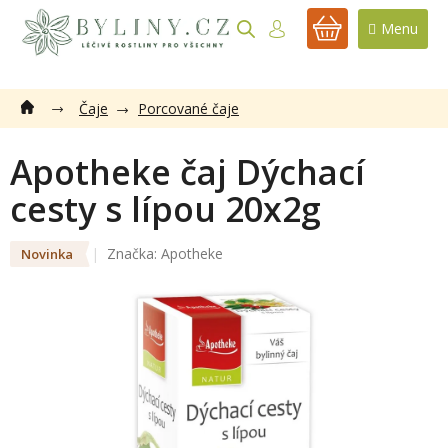
Přejít
na
NÁKUPNÍ
obsah
KOŠÍK
Čaje
Porcované čaje
Apotheke čaj Dýchací
cesty s lípou 20x2g
Značka:
Apotheke
Novinka