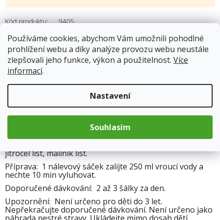
Kód produktu:
9405
Kategorie
:
Porcované čaje
Používáme cookies, abychom Vám umožnili pohodlné
Hmotnost
:
0.03 kg
prohlížení webu a díky analýze provozu webu neustále
zlepšovali jeho funkce, výkon a použitelnost.
Více
informací
.
Popis
Nastavení
Doplněk stravy. Bylinný čaj, porcovaný v nálevových sáčcích.
Souhlasím
Složení: Šípek plod 25 %, lípa květ 22,5 %, tužebník nať
15 %, černý bez květ 12,75 %, heřmánek květ 9,75 %,
jitrocel list, maliník list.
Příprava: 1 nálevový sáček zalijte 250 ml vroucí vody a
nechte 10 min vyluhovat.
Doporučené dávkování: 2 až 3 šálky za den.
Upozornění: Není určeno pro děti do 3 let.
Nepřekračujte doporučené dávkování. Není určeno jako
náhrada pestré stravy. Ukládejte mimo dosah dětí.