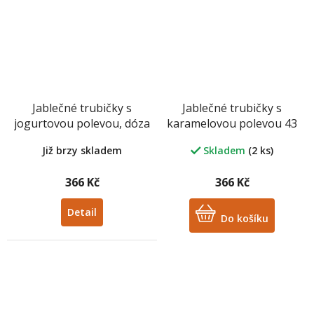
Jablečné trubičky s
Jablečné trubičky s
jogurtovou polevou, dóza
karamelovou polevou 43
43 ks
ks
Již brzy skladem
Skladem
(2 ks)
366 Kč
366 Kč
Detail
Do košíku
M