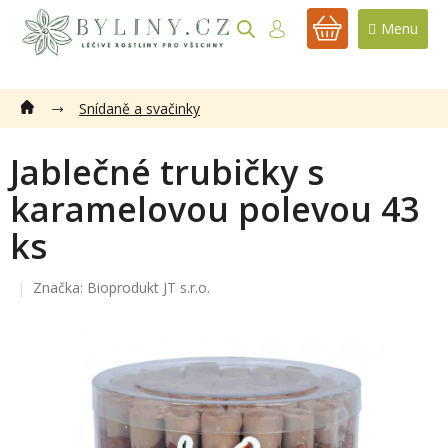
Přejít
na
NÁKUPNÍ
obsah
KOŠÍK
Snídaně a svačinky
Jablečné trubičky s
karamelovou polevou 43
ks
Značka:
Bioprodukt JT s.r.o.