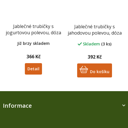
Jablečné trubičky s
Jablečné trubičky s
jogurtovou polevou, dóza
jahodovou polevou, dóza
43 ks
43 ks
Již brzy skladem
Skladem
(3 ks)
366 Kč
392 Kč
Detail
Do košíku
Z
á
Informace
p
a
t
í
M