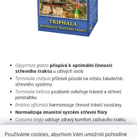
Glycyrrhiza glabra
přispívá k optimální činnosti
střevního traktu
u citlivých osob
Terminalia chebula
příznivě působí na očistu žaludečně-
střevního systému
Terminalia bellirica
pozitivně ovlivňuje trávení a střevní
peristaltiku
Emblica officinalis
harmonizuje činnost trávicí soustavy
Normalizuje imunitní systém střevní flóry
Curcuma longa
udržuje zdravý komfort zažívacího traktu
Doplněk stravy
Používáme cookies, abychom Vám umožnili pohodlné