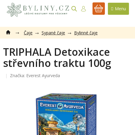
Přejít
na
NÁKUPNÍ
obsah
KOŠÍK
Čaje
Sypané čaje
Bylinné čaje
TRIPHALA Detoxikace
střevního traktu 100g
Značka:
Everest Ayurveda