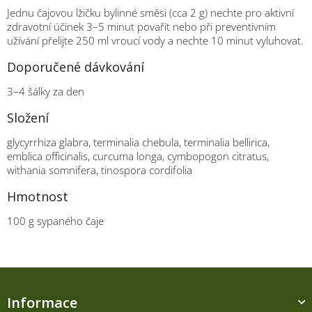
Jednu čajovou lžičku bylinné směsi (cca 2 g) nechte pro aktivní
zdravotní účinek 3–5 minut povařit nebo při preventivním
užívání přelijte 250 ml vroucí vody a nechte 10 minut vyluhovat.
Doporučené dávkování
3–4 šálky za den
Složení
glycyrrhiza glabra, terminalia chebula, terminalia bellirica,
emblica officinalis, curcuma longa, cymbopogon citratus,
withania somnifera, tinospora cordifolia
Hmotnost
100 g sypaného čaje
Z
á
Informace
p