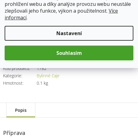
prohlížení webu a díky analýze provozu webu neustále
zlepšovali jeho funkce, výkon a použitelnost.
Více
Skladem
13.8.2026
informací
.
147 Kč
Nastavení
Měrná
cena:
Přidat do košíku
Souhlasím
Kód produktu:
1782
Kategorie
:
Bylinné čaje
Hmotnost
:
0.1 kg
Popis
Příprava