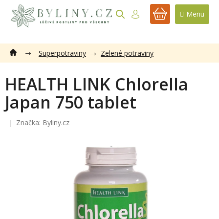
Přejít
na
NÁKUPNÍ
obsah
KOŠÍK
Superpotraviny
Zelené potraviny
HEALTH LINK Chlorella
Japan 750 tablet
Značka:
Byliny.cz