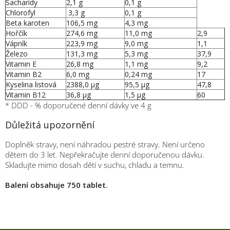
Sacharidy
2,1 g
0,1 g
Chlorofyl
3,3 g
0,1 g
Beta karoten
106,5 mg
4,3 mg
Hořčík
274,6 mg
11,0 mg
2,9
Vápník
223,9 mg
9,0 mg
1,1
Železo
131,3 mg
5,3 mg
37,9
Vitamin E
26,8 mg
1,1 mg
9,2
Vitamin B2
6,0 mg
0,24 mg
17
Kyselina listová
2388,0 µg
95,5 µg
47,8
Vitamin B12
36,8 µg
1,5 µg
60
* DDD - % doporučené denní dávky ve 4 g
Důležitá upozornění
Doplněk stravy, není náhradou pestré stravy. Není určeno
dětem do 3 let. Nepřekračujte denní doporučenou dávku.
Skladujte mimo dosah dětí v suchu, chladu a temnu.
Balení obsahuje 750 tablet.
M