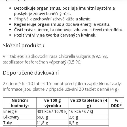
Detoxikuje organismus
,
posiluje imunitní systém
a
poskytuje zdravý buněčný růst.
Přispívá k zachování zdravé kůže a sliznic.
Regeneruje organismus
a dodává energii a vitalitu.
Čistí trávicí ústrojí
a obnovuje zdravou střevní mikroflóru.
Pozitivní vliv na tvorbu červených krvinek.
Složení produktu
V 1 tabletě: sladkovodní řasa Chlorella vulgaris (99,5 %),
stabilizátor fosforečnan vápenatý (0,5 %).
Doporučené dávkování
2x denně 6 - 10 tablet 15 minut před jídlem zapít sklenicí vody.
Informace jsou platné v případě užívání 20 tablet denně (4 g).
Nutriční
ve 100 g
ve 20 tabletách (4
%
hodnoty:
výrobku
g)
DDD*
Energie
401 kcal/ 1679 kJ
16 kcal/ 67 kJ
Bílkoviny
66,0 g
2,6 g
Tuky
11,8 g
0,5 g