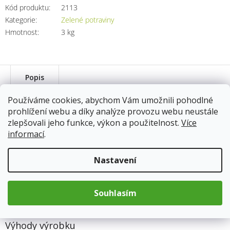
Kód produktu:
2113
Kategorie
:
Zelené potraviny
Hmotnost
:
3 kg
Popis
Používáme cookies, abychom Vám umožnili pohodlné
prohlížení webu a díky analýze provozu webu neustále
HEALTH LINK Chlorella Japan 750
zlepšovali jeho funkce, výkon a použitelnost.
Více
tablet
informací
.
Japonská sladkovodní řasa Chlorella vulgaris je bohatý komplex
Nastavení
esenciálních aminokyselin, chlorofylu, řady minerálů a vitamínů,
nenasycených mastných kyselin, karotenoidů a nukleových
kyselin. Železo spolu s vitaminem B12 má vliv na tvorbu
Souhlasím
červených krvinek a hemoglobinu, transport kyslíku a
energetický metabolismus. Snižují také únavu a vyčerpání.
Výhody výrobku