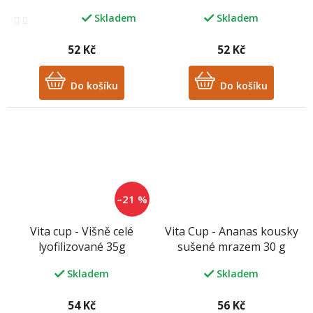
Skladem
Skladem
Průměrné
hodnocení
produktu
52 Kč
52 Kč
je
2,6
z
Do košíku
Do košíku
5
hvězdiček.
–21 %
Vita cup - Višně celé
Vita Cup - Ananas kousky
lyofilizované 35g
sušené mrazem 30 g
Skladem
Skladem
54 Kč
56 Kč