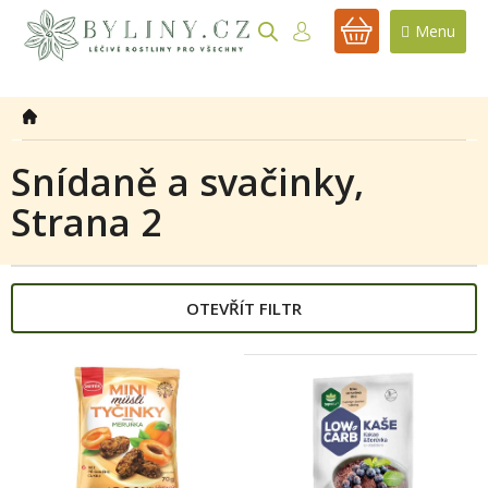
Přejít
na
NÁKUPNÍ
obsah
KOŠÍK
Snídaně a svačinky
,
Strana 2
OTEVŘÍT FILTR
V
ý
p
i
s
p