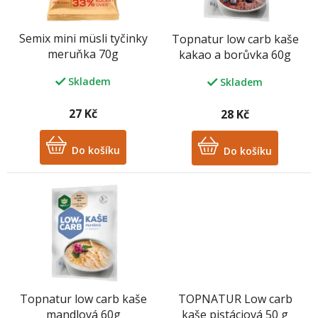
r
o
Semix mini müsli tyčinky
Topnatur low carb kaše
d
meruňka 70g
kakao a borůvka 60g
u
k
Skladem
Skladem
t
ů
27 Kč
28 Kč
Do košíku
Do košíku
Topnatur low carb kaše
TOPNATUR Low carb
mandlová 60g
kaše pistáciová 50 g