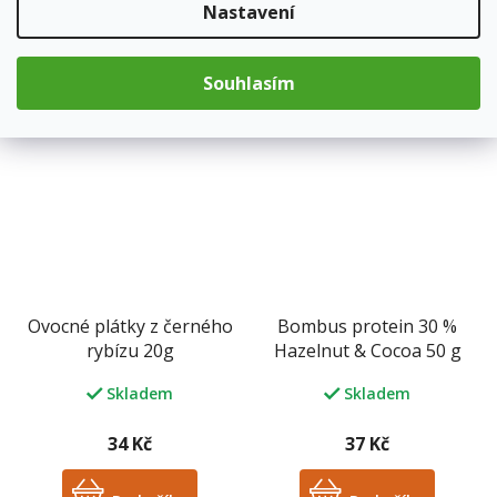
Nastavení
34 Kč
34 Kč
Souhlasím
Do košíku
Do košíku
Ovocné plátky z černého
Bombus protein 30 %
rybízu 20g
Hazelnut & Cocoa 50 g
Skladem
Skladem
34 Kč
37 Kč