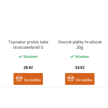
Topnatur probio kaše
Ovocné plátky hruškové
stracciatella 60 G
20g
Skladem
Skladem
28 Kč
34 Kč
Do košíku
Do košíku
M