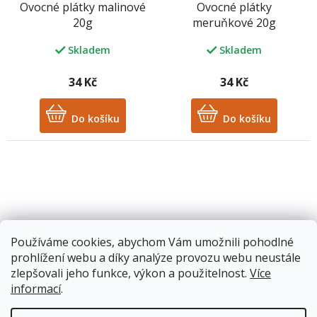
Ovocné plátky malinové
Ovocné plátky
20g
meruňkové 20g
Skladem
Skladem
34 Kč
34 Kč
Do košíku
Do košíku
Používáme cookies, abychom Vám umožnili pohodlné
prohlížení webu a díky analýze provozu webu neustále
Ovocné plátky švestkové
Ovocné plátky višňové
zlepšovali jeho funkce, výkon a použitelnost.
Více
20g
20g
informací
.
Skladem
Skladem