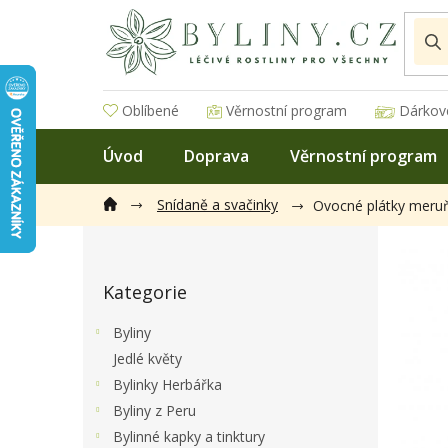
Přejít
na
obsah
Oblíbené
Věrnostní program
Dárkov
Úvod
Doprava
Věrnostní program
Snídaně a svačinky
Ovocné plátky meru
P
o
Přeskočit
s
Kategorie
kategorie
t
r
Byliny
a
Jedlé květy
n
Bylinky Herbářka
n
í
Byliny z Peru
p
Bylinné kapky a tinktury