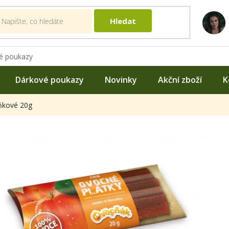
Hledat
é poukazy
Dárkové poukazy
Novinky
Akční zboží
K
ňkové 20g