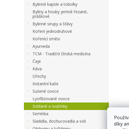
a
Bylinné kapsle a tobolky
n
Byliny a houby jemně řezané,
e
práškové
l
Bylinné sirupy a šťávy
Koření jednodruhové
Kořenící směsi
Ayurveda
TCM - Tradiční čínská medicína
Čaje
Káva
Ořechy
Instantní kaše
Sušené ovoce
Lyofilizované ovoce
Snídaně a svačinky
Semínka
Použív
Sladidla, dochucovadla a soli
díky a
Obiloviny a luštěniny