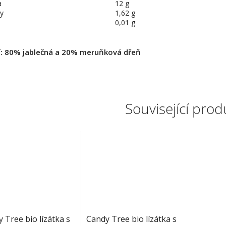
a
12 g
ny
1,62 g
0,01 g
í: 80% jablečná a 20% meruňková dřeň
Související prod
 Tree bio lízátka s
Candy Tree bio lízátka s