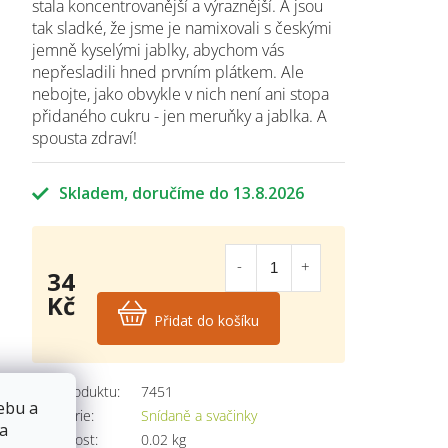
stala koncentrovanější a výraznější. A jsou
tak sladké, že jsme je namixovali s českými
jemně kyselými jablky, abychom vás
nepřesladili hned prvním plátkem. Ale
nebojte, jako obvykle v nich není ani stopa
přidaného cukru - jen meruňky a jablka. A
spousta zdraví!
Skladem
13.8.2026
34
Kč
Přidat do košíku
Měrná
cena:
Kód produktu:
7451
ebu a
Kategorie
:
Snídaně a svačinky
 a
Hmotnost
:
0.02 kg