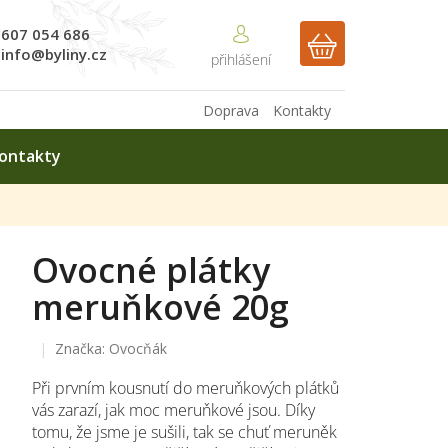
607 054 686
NÁKUPNÍ
info@byliny.cz
KOŠÍK
Doprava
Kontakty
ontakty
Ovocné plátky
meruňkové 20g
Značka:
Ovocňák
Při prvním kousnutí do meruňkových plátků
vás zarazí, jak moc meruňkové jsou. Díky
tomu, že jsme je sušili, tak se chuť meruněk