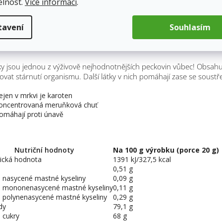
elnost.
Více informací
.
tavení
Souhlasím
pis
 jsou jednou z výživově nejhodnotnějších peckovin vůbec! Obsahu
vat stárnutí organismu. Další látky v nich pomáhají zase se soustř
ejen v mrkvi je karoten
oncentrovaná meruňková chuť
omáhají proti únavě
Nutriční hodnoty
Na 100 g výrobku (porce 20 g)
ická hodnota
1391 kJ/327,5 kcal
0,51 g
o nasycené mastné kyseliny
0,09 g
o mononenasycené mastné kyseliny
0,11 g
o polynenasycené mastné kyseliny
0,29 g
dy
79,1 g
o cukry
68 g