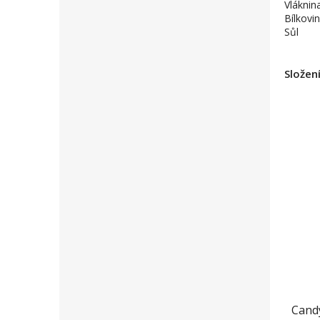
Vláknin
Bílkovi
Sůl
Složen
Candy