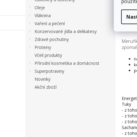
použit
Oleje
Vláknina
Nas
Po
Vaření a pečení
Konzervované jídla a delikatesy
Zdravé pochutiny
Meruňky
zpomalo
Proteiny
Včelí produkty
n
Přírodní kosmetika a domácnost
k
p
Superpotraviny
Novinky
Akční zboží
Energet
Tuky
- z toh
- z toh
- z toh
Sachari
- z toh