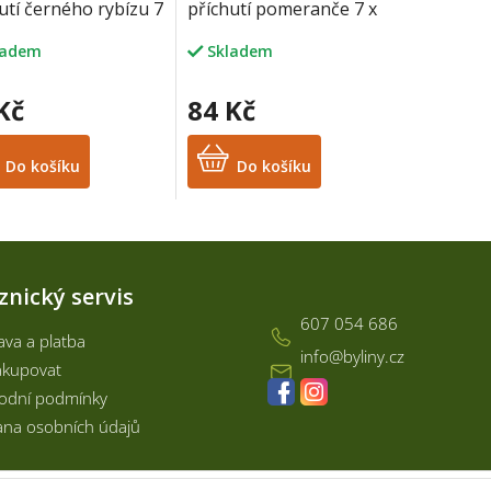
utí černého rybízu 7
příchutí pomeranče 7 x
g
10 g
ladem
Skladem
Kč
84 Kč
Do košíku
Do košíku
Kontakt
znický servis
607 054 686
va a platba
info
@
byliny.cz
akupovat
odní podmínky
na osobních údajů