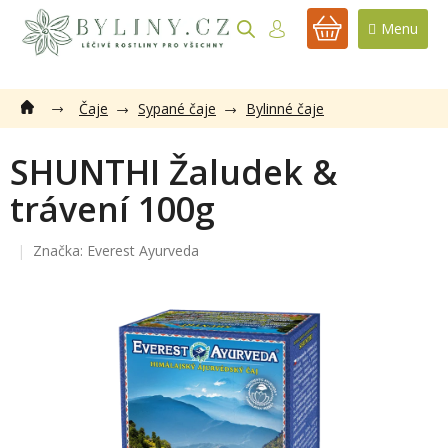
Přejít
na
NÁKUPNÍ
obsah
KOŠÍK
Čaje
Sypané čaje
Bylinné čaje
SHUNTHI Žaludek &
trávení 100g
Značka:
Everest Ayurveda