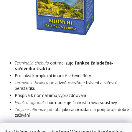
Terminalia chebula
optimalizuje
funkce žaludečně-
střevního traktu
Prospívá komplexní imunitě střevní flóry
Terminalia bellirica
pozitivně ovlivňuje trávení a střevní
peristaltiku
Přispívá k normálnímu vyprazdňování
Emblica officinalis
harmonizuje činnost trávicí soustavy
Zingiber officinale
působí jako antioxidant a podporuje dobré
zažívání
Doplněk stravy
Používáme cookies, abychom Vám umožnili pohodlné