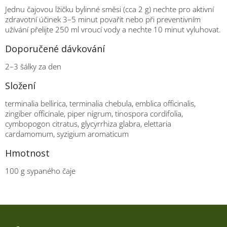
Jednu čajovou lžičku bylinné směsi (cca 2 g) nechte pro aktivní
zdravotní účinek 3–5 minut povařit nebo při preventivním
užívání přelijte 250 ml vroucí vody a nechte 10 minut vyluhovat.
Doporučené dávkování
2–3 šálky za den
Složení
terminalia bellirica, terminalia chebula, emblica officinalis,
zingiber officinale, piper nigrum, tinospora cordifolia,
cymbopogon citratus, glycyrrhiza glabra, elettaria
cardamomum, syzigium aromaticum
Hmotnost
100 g sypaného čaje
Z
á