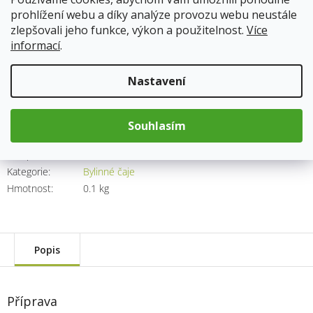
prohlížení webu a díky analýze provozu webu neustále
Skladem
13.8.2026
zlepšovali jeho funkce, výkon a použitelnost.
Více
informací
.
147 Kč
Nastavení
Měrná
cena:
Přidat do košíku
Souhlasím
Kód produktu:
1780
Kategorie
:
Bylinné čaje
Hmotnost
:
0.1 kg
Popis
Příprava