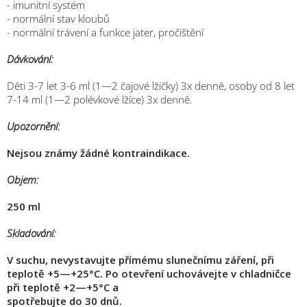
- imunitní systém
- normální stav kloubů
- normální trávení a funkce jater, pročištění
Dávkování:
Děti 3-7 let 3-6 ml (1—2 čajové lžičky) 3x denně, osoby od 8 let
7-14 ml (1—2 polévkové lžíce) 3x denně.
Upozornění:
Nejsou známy žádné kontraindikace.
Objem:
250 ml
Skladování:
V suchu, nevystavujte přímému slunečnímu záření, při
teplotě +5—+25°C. Po otevření uchovávejte v chladničce
při teplotě +2—+5°C a
spotřebujte do 30 dnů.