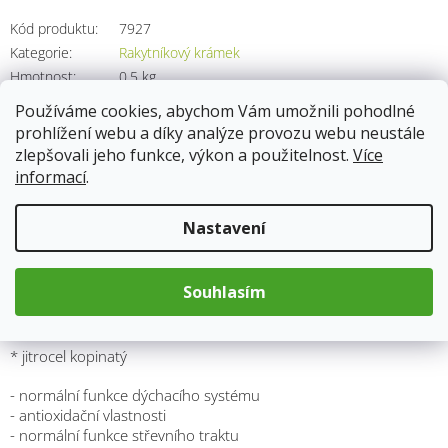
Kód produktu:
7927
Kategorie
:
Rakytníkový krámek
Hmotnost
:
0.5 kg
Používáme cookies, abychom Vám umožnili pohodlné
prohlížení webu a díky analýze provozu webu neustále
zlepšovali jeho funkce, výkon a použitelnost.
Více
Popis
informací
.
Složení:
Nastavení
Sirup z tmavého třtinového cukru (83,3%), extrakt z jitrocele
kopinatého (16,7%).
Souhlasím
Účinky:
* jitrocel kopinatý
- normální funkce dýchacího systému
- antioxidační vlastnosti
- normální funkce střevního traktu