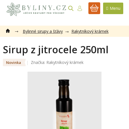
Přejít
na
NÁKUPNÍ
obsah
KOŠÍK
Bylinné sirupy a šťávy
Rakytníkový krámek
Sirup z jitrocele 250ml
Značka:
Rakytníkový krámek
Novinka