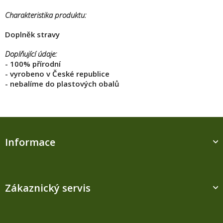
Charakteristika produktu:
Doplněk stravy
Doplňující údaje:
- 100% přírodní
- vyrobeno v České republice
- nebalíme do plastových obalů
Z
á
Informace
p
a
t
í
Zákaznický servis
M