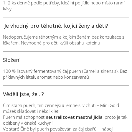
1–2 ks denně podle potřeby, Ideální po jídle nebo místo ranní
kávy.
Je vhodný pro těhotné, kojící ženy a děti?
Nedoporučujeme těhotným a kojícím ženám bez konzultace s
lékařem. Nevhodné pro děti kvůli obsahu kofeinu
Složení
100 % lisovaný fermentovaný čaj puerh (Camellia sinensis). Bez
přídavných látek, aromat nebo konzervantů
Věděli jste, že…?
Čím starší puerh, tím cennější a jemnější v chuti – Mini Gold
můžeš skladovat i několik let!
Puerh má schopnost
neutralizovat mastná jídla
, proto je tak
oblíbený v čínské kuchyni.
Ve staré Číně byl puerh považován za čaj císařů – nápoj