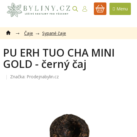
Přejít
na
NÁKUPNÍ
obsah
KOŠÍK
Čaje
Sypané čaje
PU ERH TUO CHA MINI
GOLD - černý čaj
Značka:
Prodejnabylin.cz