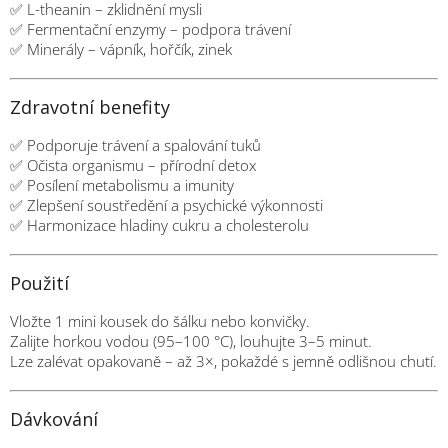
✅ L-theanin – zklidnění mysli
✅ Fermentační enzymy – podpora trávení
✅ Minerály – vápník, hořčík, zinek
Zdravotní benefity
✅ Podporuje trávení a spalování tuků
✅ Očista organismu – přírodní detox
✅ Posílení metabolismu a imunity
✅ Zlepšení soustředění a psychické výkonnosti
✅ Harmonizace hladiny cukru a cholesterolu
Použití
Vložte 1 mini kousek do šálku nebo konvičky.
Zalijte horkou vodou (95–100 °C), louhujte 3–5 minut.
Lze zalévat opakovaně – až 3×, pokaždé s jemně odlišnou chutí.
Dávkování