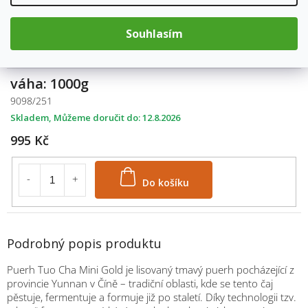
Do košíku
Souhlasím
váha: 1000g
9098/251
Skladem
12.8.2026
995 Kč
Do košíku
Podrobný popis produktu
Puerh Tuo Cha Mini Gold je lisovaný tmavý puerh pocházející z
provincie Yunnan v Číně – tradiční oblasti, kde se tento čaj
pěstuje, fermentuje a formuje již po staletí. Díky technologii tzv.
M