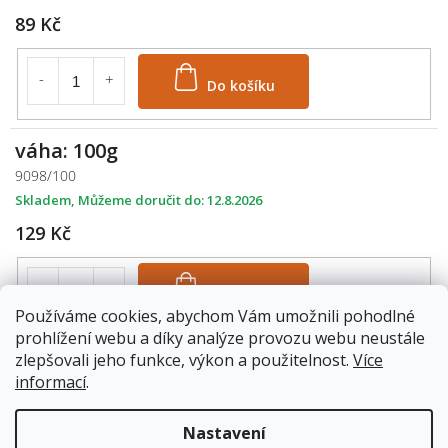
89 Kč
Do košíku
váha: 100g
9098/100
Skladem
12.8.2026
129 Kč
Do košíku
Používáme cookies, abychom Vám umožnili pohodlné
prohlížení webu a díky analýze provozu webu neustále
váha: 250g
zlepšovali jeho funkce, výkon a použitelnost.
Více
informací
.
9098/250
Skladem
12.8.2026
Nastavení
295 Kč