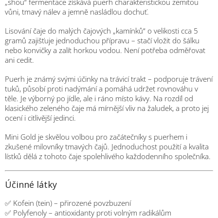
„shou“ fermentace získává puerh charakteristickou zemitou
vůni, tmavý nálev a jemně nasládlou dochuť.
Lisování čaje do malých čajových „kamínků“ o velikosti cca 5
gramů zajišťuje jednoduchou přípravu – stačí vložit do šálku
nebo konvičky a zalít horkou vodou. Není potřeba odměřovat
ani cedit.
Puerh je známý svými účinky na trávicí trakt – podporuje trávení
tuků, působí proti nadýmání a pomáhá udržet rovnováhu v
těle. Je výborný po jídle, ale i ráno místo kávy. Na rozdíl od
klasického zeleného čaje má mírnější vliv na žaludek, a proto jej
ocení i citlivější jedinci.
Mini Gold je skvělou volbou pro začátečníky s puerhem i
zkušené milovníky tmavých čajů. Jednoduchost použití a kvalita
lístků dělá z tohoto čaje spolehlivého každodenního společníka.
Účinné látky
✅ Kofein (tein) – přirozené povzbuzení
✅ Polyfenoly – antioxidanty proti volným radikálům