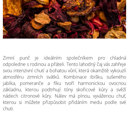
Zimní punč je ideálním společníkem pro chladná
odpoledne s rodinou a přáteli. Tento lahodný čaj vás zahřeje
svou intenzivní chutí a bohatou vůní, která okamžitě vykouzlí
atmosféru zimních svátků. Kombinace ibišku, sušeného
jablka, pomeranče a fíku tvoří harmonickou ovocnou
základnu, kterou podtrhují tóny skořicové kůry a svěží
nádech citronové kůry. Nálev má plnou, vyváženou chuť,
kterou si můžete přizpůsobit přidáním medu podle své
chuti.