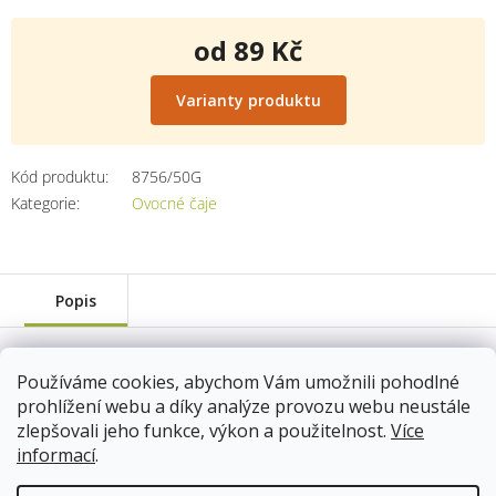
od
89 Kč
Měrná
cena:
Varianty produktu
Kód produktu:
8756/50G
Kategorie
:
Ovocné čaje
Popis
váha: 50g
Používáme cookies, abychom Vám umožnili pohodlné
prohlížení webu a díky analýze provozu webu neustále
8756/50G
zlepšovali jeho funkce, výkon a použitelnost.
Více
Skladem
13.8.2026
informací
.
89 Kč