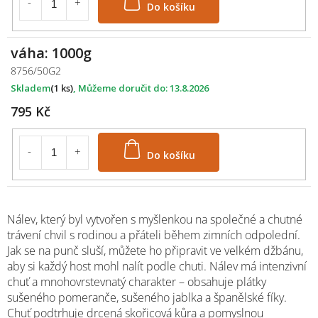
váha: 1000g
8756/50G2
Skladem
(1 ks)
13.8.2026
795 Kč
Do košíku
Nálev, který byl vytvořen s myšlenkou na společné a chutné
trávení chvil s rodinou a přáteli během zimních odpolední.
Jak se na punč sluší, můžete ho připravit ve velkém džbánu,
aby si každý host mohl nalít podle chuti. Nálev má intenzivní
chuť a mnohovrstevnatý charakter – obsahuje plátky
sušeného pomeranče, sušeného jablka a španělské fíky.
Chuť podtrhuje drcená skořicová kůra a pomyslnou
M