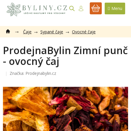
Přejít
na
NÁKUPNÍ
obsah
KOŠÍK
Čaje
Sypané čaje
Ovocné čaje
ProdejnaBylin Zimní punč
- ovocný čaj
Značka:
Prodejnabylin.cz