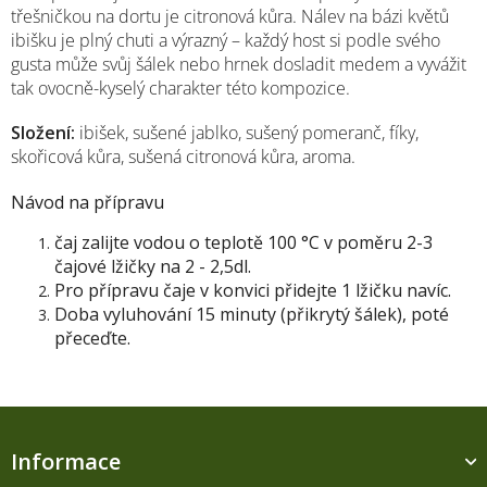
třešničkou na dortu je citronová kůra. Nálev na bázi květů
ibišku je plný chuti a výrazný – každý host si podle svého
gusta může svůj šálek nebo hrnek dosladit medem a vyvážit
tak ovocně-kyselý charakter této kompozice.
Složení:
ibišek, sušené jablko, sušený pomeranč, fíky,
skořicová kůra, sušená citronová kůra, aroma.
Návod na přípravu
čaj zalijte vodou o teplotě 100 °C v poměru 2-3
čajové lžičky na 2 - 2,5dl.
Pro přípravu čaje v konvici přidejte 1 lžičku navíc.
Doba vyluhování 15 minuty (přikrytý šálek), poté
přeceďte.
Z
á
Informace
p