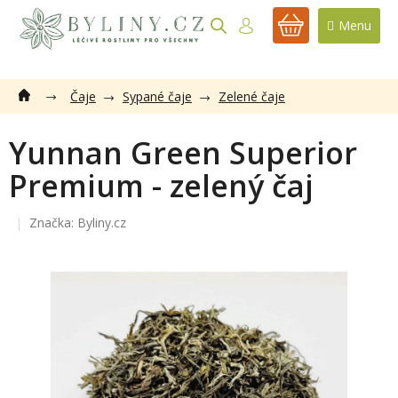
Přejít
na
NÁKUPNÍ
obsah
KOŠÍK
Čaje
Sypané čaje
Zelené čaje
Yunnan Green Superior
Premium - zelený čaj
Značka:
Byliny.cz