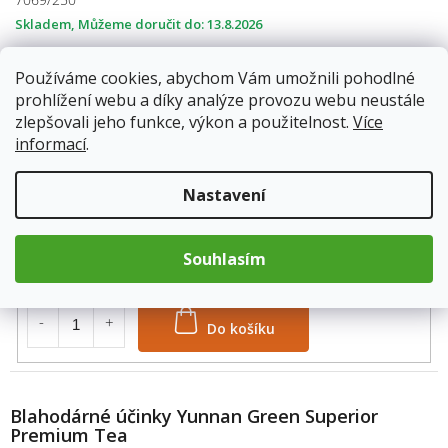
Skladem
13.8.2026
199 Kč
Používáme cookies, abychom Vám umožnili pohodlné
prohlížení webu a díky analýze provozu webu neustále
Do košíku
zlepšovali jeho funkce, výkon a použitelnost.
Více
informací
.
váha: 500g
Nastavení
7069/500
Skladem
13.8.2026
Souhlasím
359 Kč
Do košíku
Blahodárné účinky Yunnan Green Superior
Premium Tea