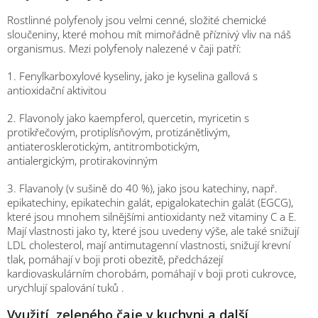
Rostlinné polyfenoly jsou velmi cenné, složité chemické
sloučeniny, které mohou mít mimořádně příznivý vliv na náš
organismus. Mezi polyfenoly nalezené v čaji patří:
1. Fenylkarboxylové kyseliny, jako je
kyselina gallová s
antioxidační aktivitou
2. Flavonoly jako
kaempferol, quercetin, myricetin s
protikřečovým, protiplísňovým,
protizánětlivým,
antiaterosklerotickým, antitrombotickým,
antialergickým,
protirakovinným
3. Flavanoly (v sušině do 40 %), jako jsou
katechiny, např.
epikatechiny, epikatechin galát, epigalokatechin galát (EGCG),
které jsou mnohem silnějšími antioxidanty než vitaminy C a E.
Mají vlastnosti jako ty, které jsou uvedeny výše, ale také snižují
LDL cholesterol, mají antimutagenní vlastnosti, snižují krevní
tlak, pomáhají v boji proti obezitě, předcházejí
kardiovaskulárním chorobám, pomáhají v boji proti cukrovce,
urychlují spalování tuků .
Využití zeleného čaje v kuchyni a další