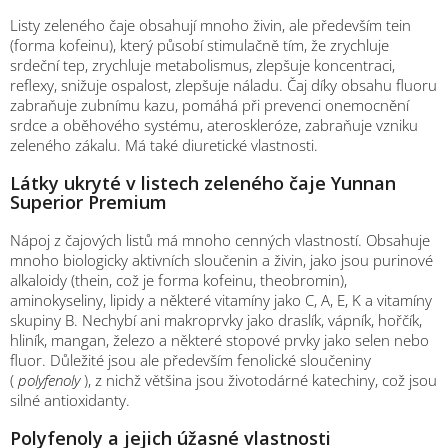
Listy zeleného čaje obsahují mnoho živin, ale především tein
(forma kofeinu), který působí stimulačně tím, že zrychluje
srdeční tep, zrychluje metabolismus, zlepšuje koncentraci,
reflexy, snižuje ospalost, zlepšuje náladu. Čaj díky obsahu fluoru
zabraňuje zubnímu kazu, pomáhá při prevenci onemocnění
srdce a oběhového systému, ateroskleróze, zabraňuje vzniku
zeleného zákalu. Má také diuretické vlastnosti.
Látky ukryté v listech zeleného čaje Yunnan
Superior Premium
Nápoj z čajových listů má mnoho cenných vlastností. Obsahuje
mnoho biologicky aktivních sloučenin a živin, jako jsou purinové
alkaloidy (thein, což je forma kofeinu, theobromin),
aminokyseliny, lipidy a některé vitamíny jako C, A, E, K a vitamíny
skupiny B. Nechybí ani makroprvky jako draslík, vápník, hořčík,
hliník, mangan, železo a některé stopové prvky jako selen nebo
fluor. Důležité jsou ale především fenolické sloučeniny
(
polyfenoly
), z nichž většina jsou životodárné katechiny, což jsou
silné antioxidanty.
Polyfenoly a jejich úžasné vlastnosti
M