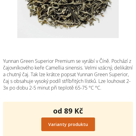
Yunnan Green Superior Premium se vyrábí v Číně. Pochází z
čajovníkového keře Camellia sinensis. Velmi vzácný, delikátní
a chutný čaj. Tak lze krátce popsat Yunnan Green Superior,
čaj s obsahuje vysoký podíl stříbřitých lístků. Lze louhovat 2-
3x po dobu 2-5 minut při teplotě 65-75 °C
°C.
od
89 Kč
Měrná
cena:
Varianty produktu