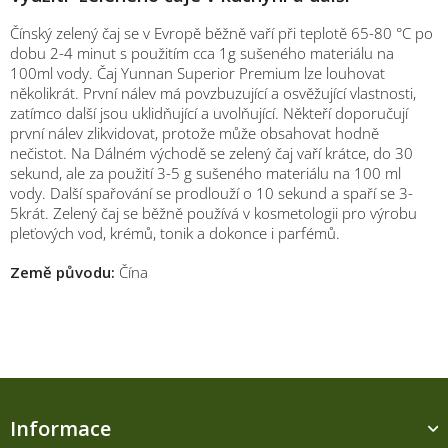
Čínský zelený čaj se v Evropě běžně vaří při teplotě 65-80 °C po
dobu 2-4 minut s použitím cca 1g sušeného materiálu na
100ml vody. Čaj Yunnan Superior Premium lze louhovat
několikrát. První nálev má povzbuzující a osvěžující vlastnosti,
zatímco další jsou uklidňující a uvolňující. Někteří doporučují
první nálev zlikvidovat, protože může obsahovat hodně
nečistot. Na Dálném východě se zelený čaj vaří krátce, do 30
sekund, ale za použití 3-5 g sušeného materiálu na 100 ml
vody. Další spařování se prodlouží o 10 sekund a spaří se 3-
5krát. Zelený čaj se běžně používá v kosmetologii pro výrobu
pleťových vod, krémů, tonik a dokonce i
parfémů.
Země původu:
Čína
Z
á
Informace
p