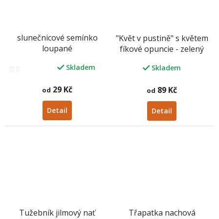
slunečnicové semínko
"Květ v pustině" s květem
loupané
fíkové opuncie - zelený
čaj
Skladem
Skladem
Průměrné
hodnocení
produktu
29 Kč
89 Kč
od
od
je
3,4
Detail
Detail
z
5
hvězdiček.
Tužebník jilmový nať
Třapatka nachová