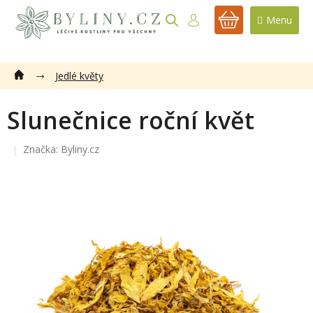
Přejít
na
NÁKUPNÍ
obsah
KOŠÍK
Jedlé květy
Slunečnice roční květ
Značka:
Byliny.cz