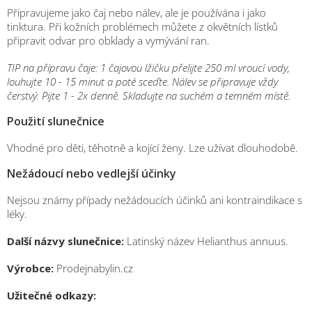
Připravujeme jako čaj nebo nálev, ale je používána i jako
tinktura. Při kožních problémech můžete z okvětních lístků
připravit odvar pro obklady a vymývání ran.
TIP na přípravu čaje: 1 čajovou lžičku přelijte 250 ml vroucí vody,
louhujte 10 - 15 minut a poté sceďte. Nálev se připravuje vždy
čerstvý. Pijte 1 - 2x denně. Skladujte na suchém a temném místě.
Použití slunečnice
Vhodné pro děti, těhotně a kojící ženy. Lze užívat dlouhodobě.
Nežádoucí nebo vedlejší účinky
Nejsou známy případy nežádoucích účinků ani kontraindikace s
léky.
Další názvy slunečnice:
Latinský název Helianthus annuus.
Výrobce:
Prodejnabylin.cz
Užitečné odkazy: