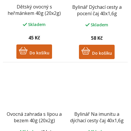
Dětský ovocný s
Bylinář Dýchací cesty a
heřmánkem 40g (20x2g)
pocení čaj 40x1,6g
bez aromat, bez ibišku
Skladem
Skladem
45 Kč
58 Kč
Do košíku
Do košíku
Ovocná zahrada s lípou a
Bylinář Na imunitu a
bezem 40g (20x2g)
dýchací cesty čaj 40x1,6g