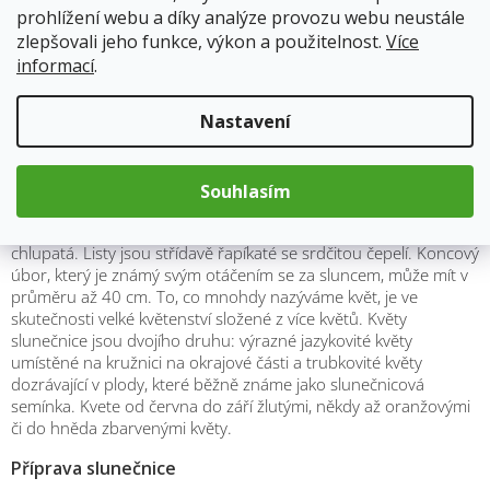
Zlepšuje trávení
prohlížení webu a díky analýze provozu webu neustále
Příznivý vliv na jaterní činnost
zlepšovali jeho funkce, výkon a použitelnost.
Více
dle nařízení ES č.1924/2006 nemůžeme uvádět zdravotní
informací
.
účinky, proto výše uvedené léčivé účinky jsou formou tipů našich
babiček a tradičního lidového léčitelství. Nejedná se o lékařské
doporučení – vycházíme pouze informací z internetu, které
Nastavení
nemusí být odborné.
Popis a vzhled
Souhlasím
Slunečnice patří do čeledi hvězdnicovitých. Je to statná bylina
dorůstající do výšky až 2 m. Její lodyha je stejně jako listy
chlupatá. Listy jsou střídavě řapíkaté se srdčitou čepelí. Koncový
úbor, který je známý svým otáčením se za sluncem, může mít v
průměru až 40 cm. To, co mnohdy nazýváme květ, je ve
skutečnosti velké květenství složené z více květů. Květy
slunečnice jsou dvojího druhu: výrazné jazykovité květy
umístěné na kružnici na okrajové části a trubkovité květy
dozrávající v plody, které běžně známe jako slunečnicová
semínka. Kvete od června do září žlutými, někdy až oranžovými
či do hněda zbarvenými květy.
Příprava slunečnice