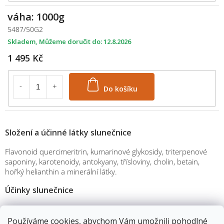
váha: 1000g
5487/50G2
Skladem
12.8.2026
1 495 Kč
Do košíku
Složení a účinné látky slunečnice
Flavonoid quercimeritrin, kumarinové glykosidy, triterpenové
saponiny, karotenoidy, antokyany, třísloviny, cholin, betain,
hořký helianthin a minerální látky.
Účinky slunečnice
Snižuje horečku
Snižuje pocení
Používáme cookies, abychom Vám umožnili pohodlné
M