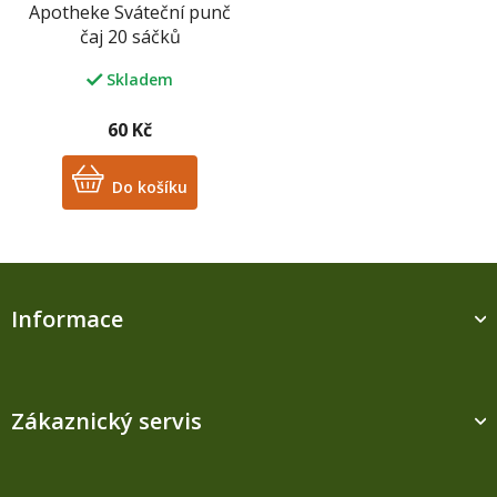
Apotheke Sváteční punč
čaj 20 sáčků
Skladem
60 Kč
Do košíku
Z
á
Informace
p
a
t
í
Zákaznický servis