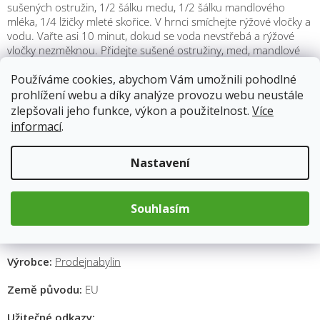
sušených ostružin, 1/2 šálku medu, 1/2 šálku mandlového
mléka, 1/4 lžičky mleté skořice. V hrnci smíchejte rýžové vločky a
vodu. Vařte asi 10 minut, dokud se voda nevstřebá a rýžové
vločky nezměknou. Přidejte sušené ostružiny, med, mandlové
mléko a skořici. Vařte asi 5 minut, dokud se všechny suroviny
dobře nepromíchají a ostružiny nezměknou. Odstavte z ohně a
Používáme cookies, abychom Vám umožnili pohodlné
nechte dezert vychladnout. Podávejte jako studený dezert.
prohlížení webu a díky analýze provozu webu neustále
Tento dezert se sušenými ostružinami a rýžovými vločkami je
zlepšovali jeho funkce, výkon a použitelnost.
Více
zdravý a plný chuti. Můžete si ho dopřát jako snídani nebo jako
informací
.
dezert po obědě.
Nastavení
Doporučená denní dávka:
25 - 30 g (cca 1 hrst)
Minimální trvanlivost:
3 - 8 měsíců. Skladujte na suchém a
temném místě.
Souhlasím
Zařazení:
sušené ovoce
Výrobce:
Prodejnabylin
Země původu:
EU
M
Užitečné odkazy: