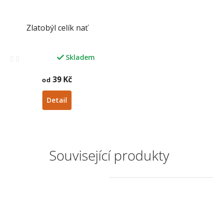
Zlatobýl celík nať
Skladem
Průměrné
hodnocení
produktu
39 Kč
od
je
3,1
Detail
z
5
hvězdiček.
Související produkty