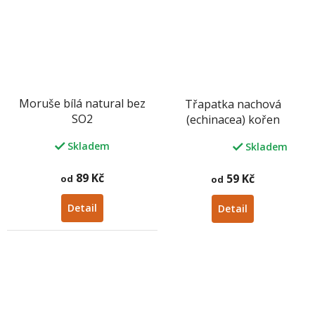
Moruše bílá natural bez
Třapatka nachová
SO2
(echinacea) kořen
Skladem
Skladem
Průměrné
hodnocení
produktu
89 Kč
59 Kč
od
od
je
5,0
Detail
Detail
z
5
hvězdiček.