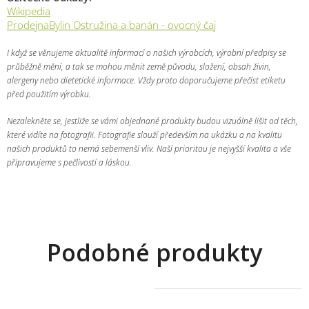
Wikipedia
ProdejnaBylin Ostružina a banán - ovocný čaj
I když se věnujeme aktualitě informací o našich výrobcích, výrobní předpisy se
průběžně mění, a tak se mohou měnit země původu, složení, obsah živin,
alergeny nebo dietetické informace. Vždy proto doporučujeme přečíst etiketu
před použitím výrobku.
Nezalekněte se, jestliže se vámi objednané produkty budou vizuálně lišit od těch,
které vidíte na fotografii. Fotografie slouží především na ukázku a na kvalitu
našich produktů to nemá sebemenší vliv. Naší prioritou je nejvyšší kvalita a vše
připravujeme s pečlivostí a láskou.