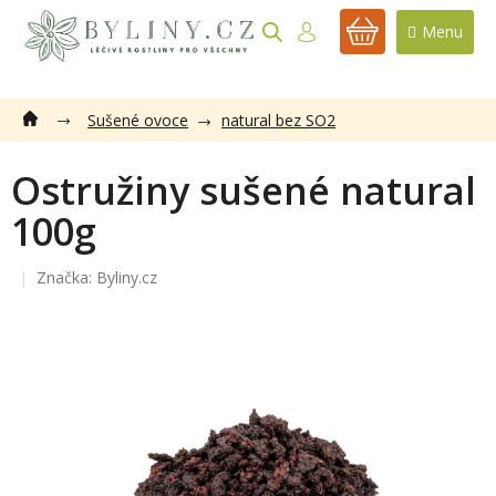
Přejít
na
NÁKUPNÍ
obsah
KOŠÍK
Sušené ovoce
natural bez SO2
Ostružiny sušené natural
100g
Značka:
Byliny.cz