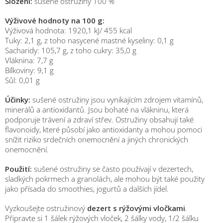
Složení:
sušené ostružiny 100 %
Výživové hodnoty na 100 g:
Výživová hodnota: 1920,1
kJ/ 455 kcal
Tuky: 2,1 g, z toho nasycené mastné kyseliny: 0,1 g
Sacharidy: 105,7 g, z toho cukry: 35,0 g
Vláknina: 7,7 g
Bílkoviny: 9,1 g
Sůl: 0,01 g
Účinky:
sušené ostružiny jsou vynikajícím zdrojem vitamínů,
minerálů a antioxidantů. Jsou bohaté na vlákninu, která
podporuje trávení a zdraví střev. Ostružiny obsahují také
flavonoidy, které působí jako antioxidanty a mohou pomoci
snížit riziko srdečních onemocnění a jiných chronických
onemocnění.
Použití:
sušené ostružiny se často používají v dezertech,
sladkých pokrmech a granolách, ale mohou být také použity
jako přísada do smoothies, jogurtů a dalších jídel.
Vyzkoušejte ostružinový
dezert s rýžovými vločkami
.
Připravte si 1 šálek rýžových vloček, 2 šálky vody, 1/2 šálku