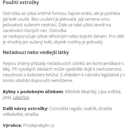
Použití ostrožky
Ostrožka se užívá vnitřně formou čajové směsi, ale je potřeba
její květ usušit. Bez usušení je jedovatá. Její semena svou
jedovatost sušením neztrácí. Dále se také užívá zevně na
zacelování různých ran. Ostrožka
se nedoporučuje užívat těhotným nebo kojícím ženám. Pro děti
je vhodný jen sušený květ, zbytek rostliny je jedovatý.
Nežádoucí nebo vedlejší látky
Nejsou známy případy nežádoucích účinků ani kontraindikace s
léky. Při vysokých dávkách může ojediněle dojít k nechutenství,
nevolnosti a bolestem břicha. S ohledem k národní legislativě ji v
tomto období doporučit nemůžeme.
Byliny s podobným účinkem:
Měsíček lékařský, Lípa srdčitá,
Jetel,
Lékořice
.
Další názvy ostrožky:
Consolida regalis, svalník, stračka
velkokvětá, stračka.
Výrobce:
Prodejnabylin.cz