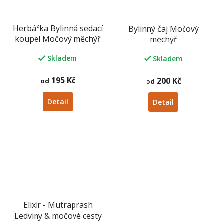
Herbářka Bylinná sedací
Bylinný čaj Močový
koupel Močový měchýř
měchýř
Skladem
Skladem
195 Kč
200 Kč
od
od
Detail
Detail
Elixír - Mutraprash
Ledviny & močové cesty