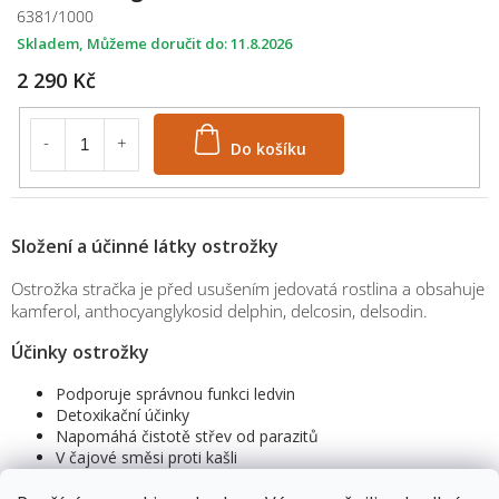
6381/1000
Skladem
11.8.2026
2 290 Kč
Do košíku
Složení a účinné látky ostrožky
Ostrožka stračka je před usušením jedovatá rostlina a obsahuje
kamferol, anthocyanglykosid delphin, delcosin, delsodin.
Účinky ostrožky
Podporuje správnou funkci ledvin
Detoxikační účinky
Napomáhá čistotě střev od parazitů
V čajové směsi proti kašli
Odstraňuje zahlenění
M