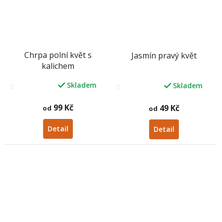
Chrpa polní květ s
Jasmín pravý květ
kalichem
Skladem
Skladem
Průměrné
Průměrné
hodnocení
hodnocení
produktu
produktu
99 Kč
49 Kč
od
od
je
je
3,5
4,2
Detail
Detail
z
z
5
5
hvězdiček.
hvězdiček.