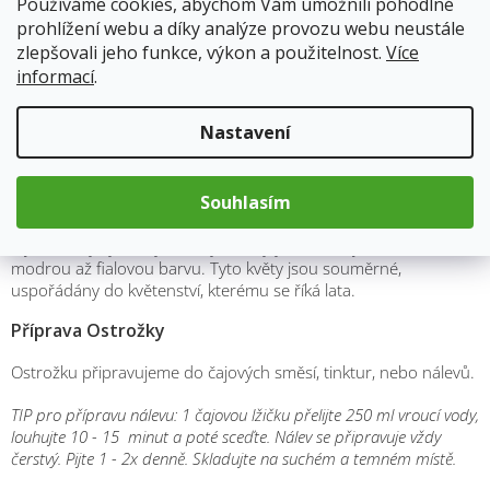
Projímavé účinky
Používáme cookies, abychom Vám umožnili pohodlné
Močopudné účinky
prohlížení webu a díky analýze provozu webu neustále
Pomáhá při nemocech močového měchýře
zlepšovali jeho funkce, výkon a použitelnost.
Více
dle nařízení ES č.1924/2006 nemůžeme uvádět zdravotní
informací
.
účinky, proto výše uvedené léčivé účinky jsou formou tipů našich
babiček a tradičního lidového léčitelství.
Nastavení
Popis a vzhled
Ostrožka je jednoletá bylina, dorůstající se až 120 cm. Její listy
Souhlasím
jsou řapíkaté a dva až tři krát zpeřené. Listy mají taktéž
čárkovité úkrojky. Její lodyha je přímá, roztroušeně chlupatá a
olysalá. Nejzajímavější částí je však její květ, který má krásnou
modrou až fialovou barvu. Tyto květy jsou souměrné,
uspořádány do květenství, kterému se říká lata.
Příprava Ostrožky
Ostrožku připravujeme do čajových směsí, tinktur, nebo nálevů.
TIP pro přípravu nálevu:
1 čajovou lžičku přelijte 250 ml vroucí vody,
louhujte 10 - 15 minut a poté sceďte. Nálev se připravuje vždy
čerstvý. Pijte 1 - 2x denně. Skladujte na suchém a temném místě.