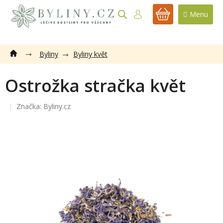
Přejít
na
NÁKUPNÍ
obsah
KOŠÍK
Byliny
Byliny květ
Ostrožka stračka květ
Značka:
Byliny.cz