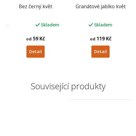
Bez černý květ
Granátové jablko květ
Skladem
Skladem
Průměrné
hodnocení
produktu
59 Kč
119 Kč
od
od
je
4,1
Detail
Detail
z
5
hvězdiček.
Související produkty