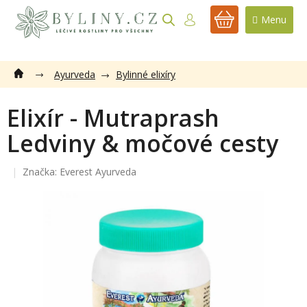
Přejít
na
NÁKUPNÍ
obsah
KOŠÍK
Ayurveda
Bylinné elixíry
Elixír - Mutraprash
Ledviny & močové cesty
Značka:
Everest Ayurveda