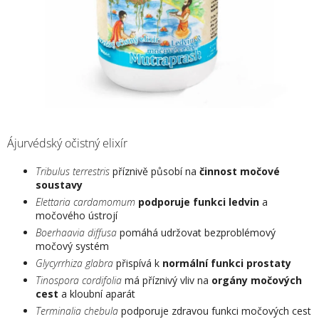
Ájurvédský očistný elixír
Tribulus terrestris
příznivě působí na
činnost močové
soustavy
Elettaria cardamomum
podporuje funkci ledvin
a
močového ústrojí
Boerhaavia diffusa
pomáhá udržovat bezproblémový
močový systém
Glycyrrhiza glabra
přispívá k
normální funkci prostaty
Tinospora cordifolia
má příznivý vliv na
orgány močových
cest
a kloubní aparát
Terminalia chebula
podporuje zdravou funkci močových cest