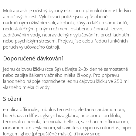
Mutraprash je očistný bylinný elixír pro optimální činnost ledvin
a močových cest. Vylučovací potíže jsou způsobené
nadměrným užíváním soli, alkoholu, kávy a dalších stimulantů,
nedostatečným pitným režimem, oslabenou činností ledvin,
zadržováním vody, nepravidelným vylučováním, prochladnutím
nebo psychickým stresem. Projevují se celou řadou funkčních
poruch vylučovacího ústrojí.
Doporučené dávkování
Jednu čajovou lžičku (cca 5g) užívejte 2–3x denně samostatně
nebo zapijte šálkem vlažného mléka či vody. Pro přípravu
lahodného nápoje rozmíchejte jednu čajovou lžičku ve 250 ml
vlažného mléka či vody.
Složení
emblica officinalis, tribulus terrestris, elettaria cardamomum,
boerhaavia diffusa, glycyrrhiza glabra, tinospora cordifolia,
terminalia chebula, terminalia bellirica, saccharum officinarum,
cinnamomum zeylanicum, vitis vinifera, cyperus rotundus, piper
longum, ghee (přepuštěné máslo), třtinový sirup