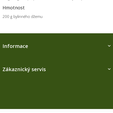
Hmotnost
200 g bylinného džemu
Z
á
Informace
p
a
t
í
Zákaznický servis
Kontakt
M