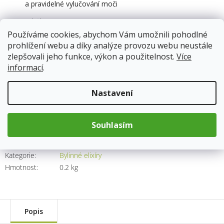
a pravidelné vylučování moči
Doplněk stravy
Používáme cookies, abychom Vám umožnili pohodlné
prohlížení webu a díky analýze provozu webu neustále
Skladem
12.8.2026
zlepšovali jeho funkce, výkon a použitelnost.
Více
informací
.
183 Kč
Nastavení
Měrná
cena:
Přidat do košíku
Souhlasím
Kód produktu:
3366
Kategorie
:
Bylinné elixíry
Hmotnost
:
0.2 kg
Popis