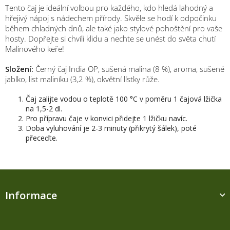
Tento čaj je ideální volbou pro každého, kdo hledá lahodný a
hřejivý nápoj s nádechem přírody. Skvěle se hodí k odpočinku
během chladných dnů, ale také jako stylové pohoštění pro vaše
hosty. Dopřejte si chvíli klidu a nechte se unést do světa chutí
Malinového keře!
Složení:
Černý čaj India OP, sušená malina (8 %), aroma, sušené
jablko, list maliníku (3,2 %), okvětní lístky růže.
Čaj zalijte vodou o teplotě 100 °C v poměru 1 čajová lžička
na 1,5-2 dl.
Pro přípravu čaje v konvici přidejte 1 lžičku navíc.
Doba vyluhování je 2-3 minuty (přikrytý šálek), poté
přeceďte.
Z
á
Informace
p
a
t