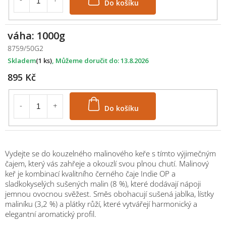
váha: 1000g
8759/50G2
Skladem
(1 ks)
13.8.2026
895 Kč
Do košíku
Vydejte se do kouzelného malinového keře s tímto výjimečným
čajem, který vás zahřeje a okouzlí svou plnou chutí. Malinový
keř je kombinací kvalitního černého čaje Indie OP a
sladkokyselých sušených malin (8 %), které dodávají nápoji
jemnou ovocnou svěžest. Směs obohacují sušená jablka, lístky
maliníku (3,2 %) a plátky růží, které vytvářejí harmonický a
elegantní aromatický profil.
M