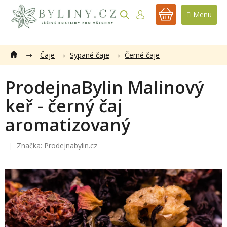
Přejít
na
NÁKUPNÍ
obsah
KOŠÍK
Čaje
Sypané čaje
Černé čaje
ProdejnaBylin Malinový
keř - černý čaj
aromatizovaný
Značka:
Prodejnabylin.cz