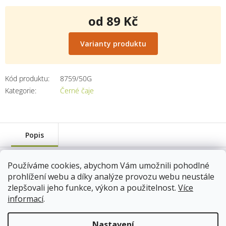
od
89 Kč
Měrná
cena:
Varianty produktu
Kód produktu:
8759/50G
Kategorie
:
Černé čaje
Popis
Používáme cookies, abychom Vám umožnili pohodlné
váha: 50g
prohlížení webu a díky analýze provozu webu neustále
8759/50G
zlepšovali jeho funkce, výkon a použitelnost.
Více
Skladem
(5 ks)
13.8.2026
informací
.
89 Kč
Nastavení