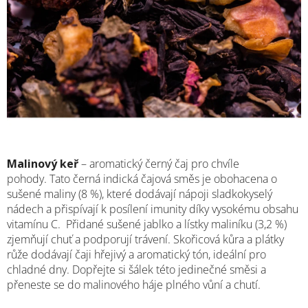
Malinový keř
– aromatický černý čaj pro chvíle
pohody. Tato černá indická čajová směs je obohacena o
sušené maliny (8 %), které dodávají nápoji sladkokyselý
nádech a přispívají k posílení imunity díky vysokému obsahu
vitamínu C.
Přidané sušené jablko a lístky maliníku (3,2 %)
zjemňují chuť a podporují trávení. Skořicová kůra a plátky
růže dodávají čaji hřejivý a aromatický tón, ideální pro
chladné dny. Dopřejte si šálek této jedinečné směsi a
přeneste se do malinového háje plného vůní a chutí.