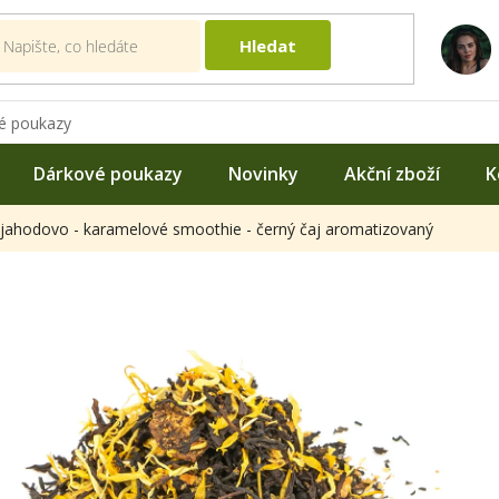
Hledat
é poukazy
Dárkové poukazy
Novinky
Akční zboží
K
jahodovo - karamelové smoothie - černý čaj aromatizovaný