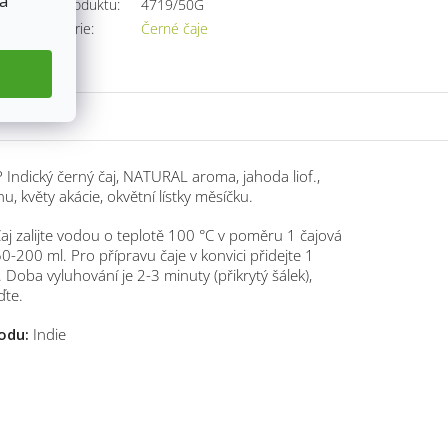
 a
Kód produktu:
4719/50G
Kategorie
:
Černé čaje
Indický černý čaj, NATURAL aroma, jahoda liof.,
u, květy akácie, okvětní lístky měsíčku.
aj zalijte vodou o teplotě 100 °C v poměru 1 čajová
50-200 ml. Pro přípravu čaje v konvici přidejte 1
. Doba vyluhování je 2-3 minuty (přikrytý šálek),
ďte.
odu:
Indie