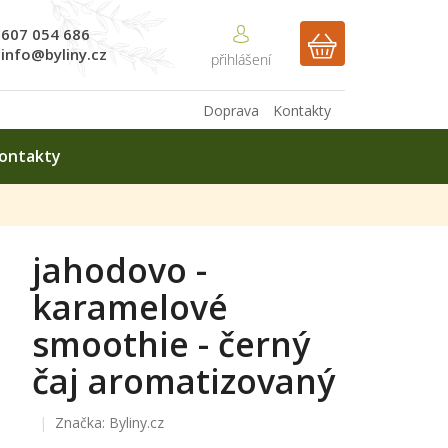
607 054 686
NÁKUPNÍ
info@byliny.cz
KOŠÍK
Doprava
Kontakty
ontakty
jahodovo -
karamelové
smoothie - černý
čaj aromatizovaný
Značka:
Byliny.cz