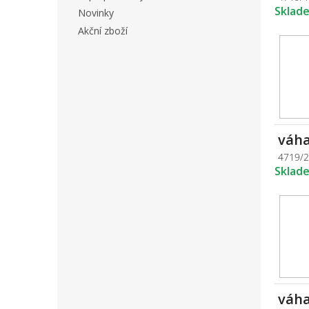
Sklad
Novinky
Akční zboží
váha
4719/
Sklad
váha