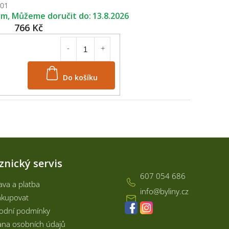
501
em
13.8.2026
766 Kč
Do košíku
Kontakt
znický servis
607 054 686
va a platba
info
@
byliny.cz
akupovat
odní podmínky
na osobních údajů