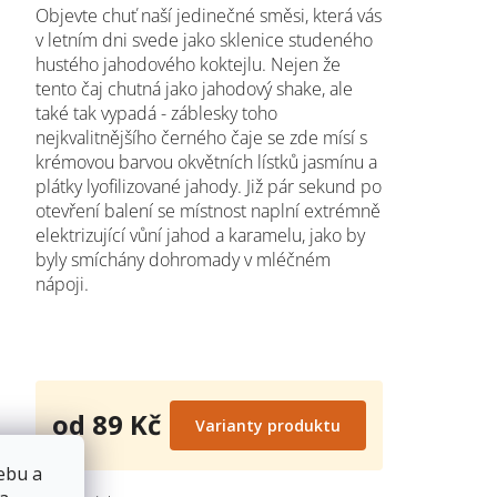
Objevte chuť naší jedinečné směsi, která vás
v letním dni svede jako sklenice studeného
hustého jahodového koktejlu. Nejen že
tento čaj chutná jako jahodový shake, ale
také tak vypadá - záblesky toho
nejkvalitnějšího černého čaje se zde mísí s
krémovou barvou okvětních lístků jasmínu a
plátky lyofilizované jahody. Již pár sekund po
otevření balení se místnost naplní extrémně
elektrizující vůní jahod a karamelu, jako by
byly smíchány dohromady v mléčném
nápoji.
od
89 Kč
Varianty produktu
Měrná
cena:
ebu a