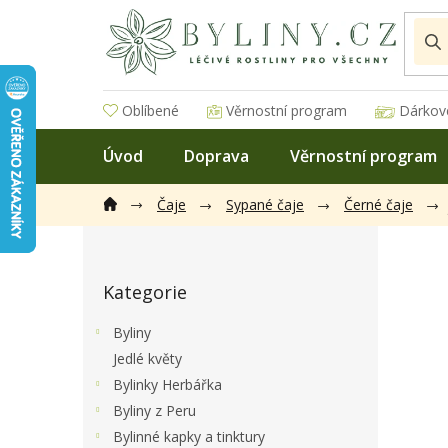
Přejít
na
obsah
Oblíbené
Věrnostní program
Dárkov
Úvod
Doprava
Věrnostní program
Čaje
Sypané čaje
Černé čaje
P
o
Přeskočit
s
Kategorie
kategorie
t
r
Byliny
a
Jedlé květy
n
Bylinky Herbářka
n
í
Byliny z Peru
p
Bylinné kapky a tinktury