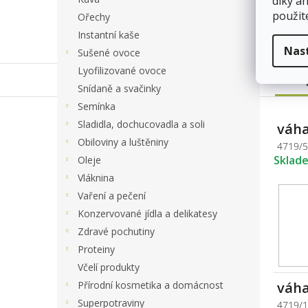
díky a
použit
Ořechy
Instantní kaše
Nas
Sušené ovoce
Lyofilizované ovoce
Po
Snídaně a svačinky
Semínka
Sladidla, dochucovadla a soli
váha
Obiloviny a luštěniny
4719/
Sklad
Oleje
Vláknina
Vaření a pečení
Konzervované jídla a delikatesy
Zdravé pochutiny
Proteiny
Včelí produkty
Přírodní kosmetika a domácnost
váha
Superpotraviny
4719/