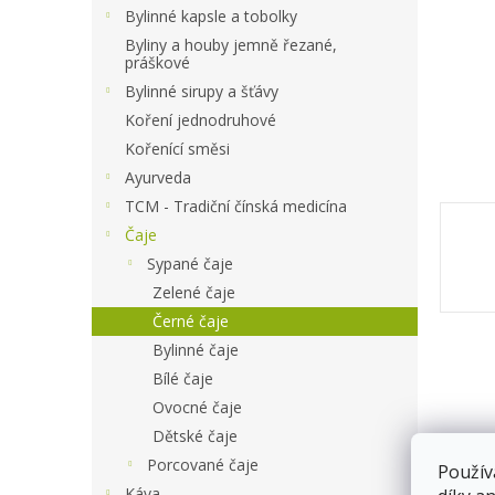
a
Bylinné kapsle a tobolky
n
Byliny a houby jemně řezané,
e
práškové
l
Bylinné sirupy a šťávy
Koření jednodruhové
Kořenící směsi
Ayurveda
TCM - Tradiční čínská medicína
Čaje
Sypané čaje
Zelené čaje
Černé čaje
Bylinné čaje
Bílé čaje
Ovocné čaje
Dětské čaje
Porcované čaje
Použív
Káva