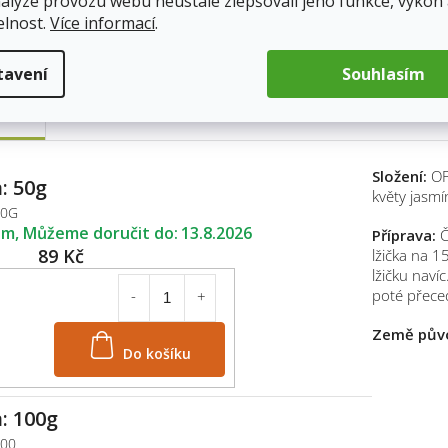
nalýze provozu webu neustále zlepšovali jeho funkce, výkon
elnost.
Více informací
.
tavení
Souhlasím
pis
Složení:
OP 
: 50g
květy jasmín
50G
em
13.8.2026
Příprava:
Č
89 Kč
lžička na 1
lžičku navíc
poté přece
Země pův
Do košíku
: 100g
100