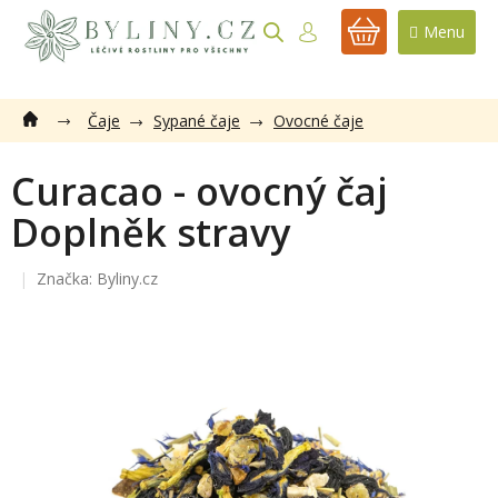
Přejít
na
NÁKUPNÍ
obsah
KOŠÍK
Čaje
Sypané čaje
Ovocné čaje
Curacao - ovocný čaj
Doplněk stravy
Značka:
Byliny.cz