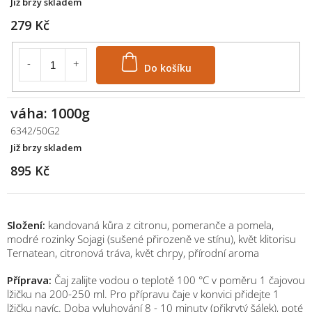
Již brzy skladem
279 Kč
Do košíku
váha: 1000g
6342/50G2
Již brzy skladem
895 Kč
Složení:
kandovaná kůra z citronu, pomeranče a pomela,
modré rozinky Sojagi (sušené přirozeně ve stínu), květ klitorisu
Ternatean, citronová tráva, květ chrpy, přírodní aroma
Příprava:
Čaj zalijte vodou o teplotě 100 °C v poměru 1 čajovou
lžičku na 200-250 ml. Pro přípravu čaje v konvici přidejte 1
lžičku navíc. Doba vyluhování 8 - 10 minuty (přikrytý šálek), poté
M