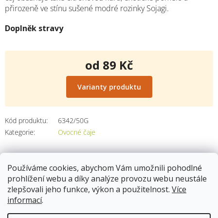
přirozeně ve stínu sušené modré rozinky Sojagi.
Doplněk stravy
od
89 Kč
Měrná
cena:
Varianty produktu
Kód produktu:
6342/50G
Kategorie
:
Ovocné čaje
Používáme cookies, abychom Vám umožnili pohodlné
Popis
prohlížení webu a díky analýze provozu webu neustále
zlepšovali jeho funkce, výkon a použitelnost.
Více
informací
.
váha: 50g