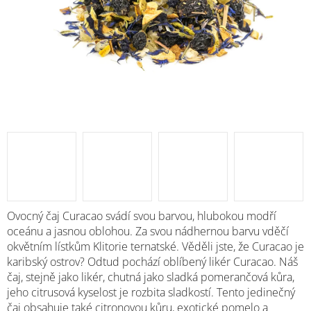
Ovocný čaj Curacao svádí svou barvou, hlubokou modří
oceánu a jasnou oblohou. Za svou nádhernou barvu vděčí
okvětním lístkům Klitorie ternatské. Věděli jste, že Curacao je
karibský ostrov? Odtud pochází oblíbený likér Curacao. Náš
čaj, stejně jako likér, chutná jako sladká pomerančová kůra,
jeho citrusová kyselost je rozbita sladkostí. Tento jedinečný
čaj obsahuje také citronovou kůru, exotické pomelo a