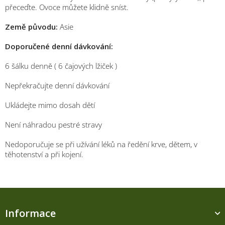
přeceďte. Ovoce můžete klidně sníst.
Země původu:
Asie
Doporučené denní dávkování:
6 šálku denně ( 6 čajových lžiček )
Nepřekračujte denní dávkování
Ukládejte mimo dosah dětí
Není náhradou pestré stravy
Nedoporučuje se při užívání léků na ředění krve, dětem, v
těhotenství a při kojení.
Z
á
Informace
p