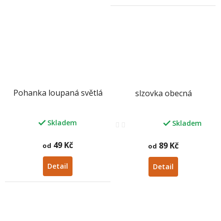
Pohanka loupaná světlá
slzovka obecná
Skladem
Skladem
Průměrné
hodnocení
produktu
49 Kč
89 Kč
od
od
je
3,1
Detail
Detail
z
5
hvězdiček.