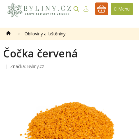
Přejít
na
NÁKUPNÍ
obsah
KOŠÍK
Obiloviny a luštěniny
Čočka červená
Značka:
Byliny.cz