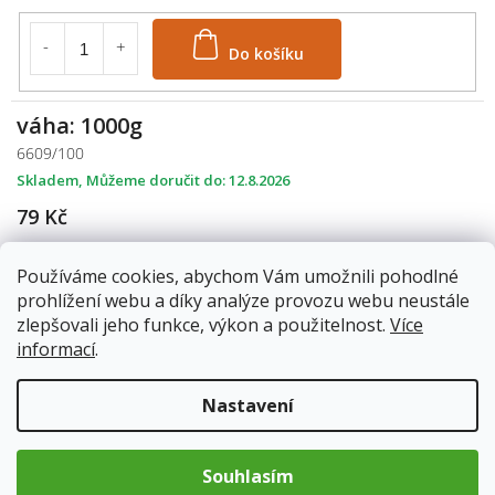
Do košíku
váha: 1000g
6609/100
Skladem
12.8.2026
79 Kč
Do košíku
Používáme cookies, abychom Vám umožnili pohodlné
prohlížení webu a díky analýze provozu webu neustále
zlepšovali jeho funkce, výkon a použitelnost.
Více
informací
.
Příprava:
čočku přebereme a propláchneme. Vložíme do
Nastavení
neosolené vlažné vody. Vaříme do změknutí. Solíme dle chuti
těsně před změknutím.
Použití:
je chutná jako příloha, součást salátů či pomazánek
Souhlasím
nebo na zahuštění polévek, gulášů a zeleninových jídel.