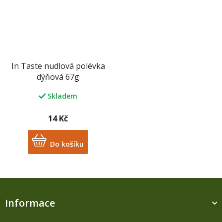
In Taste nudlová polévka
dýňová 67g
Skladem
14 Kč
Do košíku
Z
á
Informace
p
a