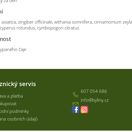
ky za den
ní
a asiatica, zingiber officinale, withania somnifera, cinnamomum zey
 cyperus rotundus, cymbopogon citratus
nost
sypaného čaje
Kontakt
znický servis
607 054 686
va a platba
info
@
byliny.cz
akupovat
odní podmínky
na osobních údajů