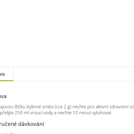
pis
ava
ajovou lžičku bylinné směsi (cca 2 g) nechte pro aktivní zdravotní 
 přelijte 250 ml vroucí vody a nechte 10 minut vyluhovat.
učené dávkování