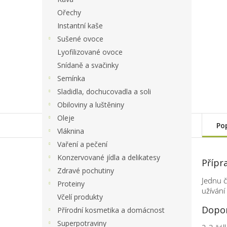
Ořechy
Instantní kaše
Sušené ovoce
Lyofilizované ovoce
Snídaně a svačinky
Semínka
Sladidla, dochucovadla a soli
Obiloviny a luštěniny
Oleje
Po
Vláknina
Vaření a pečení
Konzervované jídla a delikatesy
Přípr
Zdravé pochutiny
Jednu č
Proteiny
užívání
Včelí produkty
Dopor
Přírodní kosmetika a domácnost
Superpotraviny