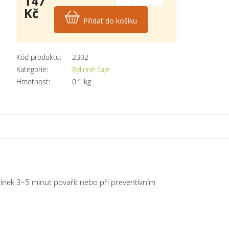
147
Kč
Přidat do košíku
Měrná
cena:
Kód produktu:
2302
Kategorie
:
Bylinné čaje
Hmotnost
:
0.1 kg
účinek 3–5 minut povařit nebo při preventivním