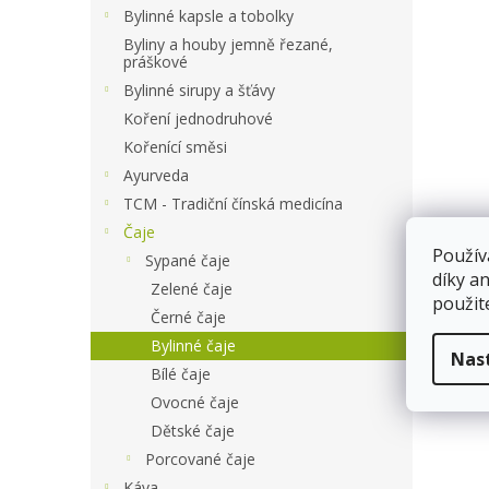
a
Bylinné kapsle a tobolky
n
Byliny a houby jemně řezané,
e
práškové
l
Bylinné sirupy a šťávy
Koření jednodruhové
Kořenící směsi
Ayurveda
TCM - Tradiční čínská medicína
Čaje
Použív
Sypané čaje
díky a
Zelené čaje
použit
Černé čaje
Bylinné čaje
Nas
Bílé čaje
Ovocné čaje
Dětské čaje
Porcované čaje
Káva