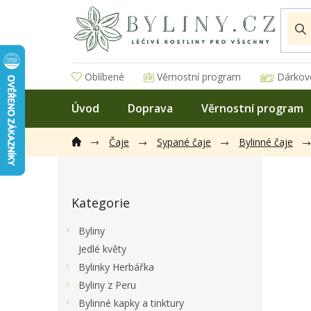
Přejít
na
obsah
Oblíbené
Věrnostní program
Dárkov
Úvod
Doprava
Věrnostní program
Čaje
Sypané čaje
Bylinné čaje
P
o
Přeskočit
s
Kategorie
kategorie
t
r
Byliny
a
Jedlé květy
n
Bylinky Herbářka
n
í
Byliny z Peru
p
Bylinné kapky a tinktury