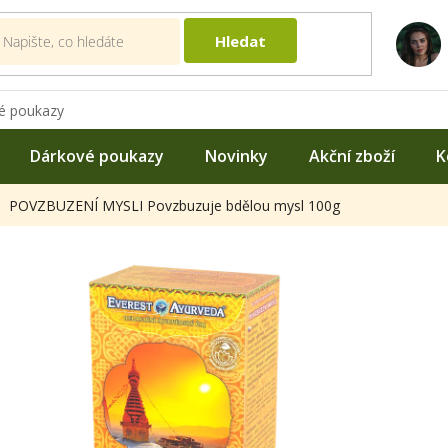
Hledat
é poukazy
Dárkové poukazy
Novinky
Akční zboží
K
POVZBUZENÍ MYSLI Povzbuzuje bdělou mysl 100g