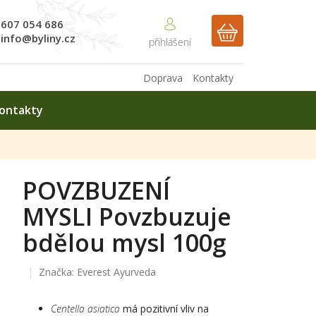
607 054 686
NÁKUPNÍ
info@byliny.cz
KOŠÍK
Doprava
Kontakty
ontakty
POVZBUZENÍ
MYSLI Povzbuzuje
bdělou mysl 100g
Značka:
Everest Ayurveda
Centella asiatica
má pozitivní vliv na