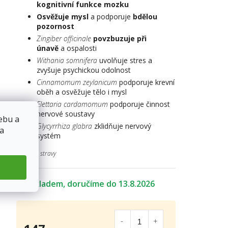
kognitivní funkce mozku
Osvěžuje mysl
a podporuje
bdělou
pozornost
Zingiber officinale
povzbuzuje při
únavě
a ospalosti
Withania somnifera
uvolňuje stres a
zvyšuje psychickou odolnost
Cinnamomum zeylanicum
podporuje krevní
oběh a osvěžuje tělo i mysl
Elettaria cardamomum
podporuje činnost
nervové soustavy
ebu a
Glycyrrhiza glabra
zklidňuje nervový
 a
systém
Doplněk stravy
Skladem
13.8.2026