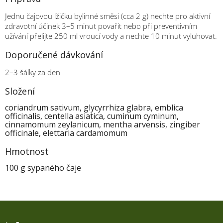
Jednu čajovou lžičku bylinné směsi (cca 2 g) nechte pro aktivní
zdravotní účinek 3–5 minut povařit nebo při preventivním
užívání přelijte 250 ml vroucí vody a nechte 10 minut vyluhovat.
Doporučené dávkování
2–3 šálky za den
Složení
coriandrum sativum, glycyrrhiza glabra, emblica
officinalis, centella asiatica, cuminum cyminum,
cinnamomum zeylanicum, mentha arvensis, zingiber
officinale, elettaria cardamomum
Hmotnost
100 g sypaného čaje
Z
á