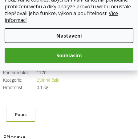
prohlížení webu a díky analýze provozu webu neustále
zlepšovali jeho funkce, výkon a použitelnost.
Více
Skladem
13.8.2026
informací
.
147 Kč
Nastavení
Měrná
cena:
Přidat do košíku
Souhlasím
Kód produktu:
1770
Kategorie
:
Bylinné čaje
Hmotnost
:
0.1 kg
Popis
Příprava