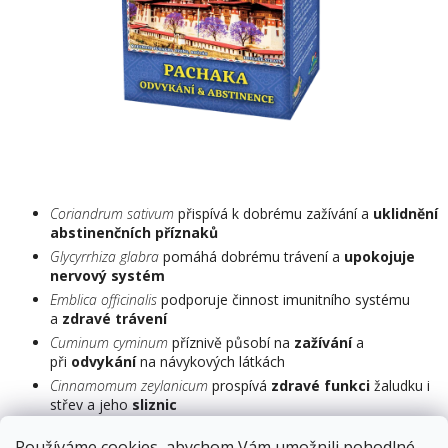
Coriandrum sativum
přispívá k dobrému zažívání a
uklidnění
abstinenčních příznaků
Glycyrrhiza glabra
pomáhá dobrému trávení a
upokojuje
nervový systém
Emblica officinalis
podporuje činnost imunitního systému
a
zdravé trávení
Cuminum cyminum
příznivě působí na
zažívání
a
při
odvykání
na návykových látkách
Cinnamomum zeylanicum
prospívá
zdravé funkci
žaludku i
střev a jeho
sliznic
Doplněk stravy
Používáme cookies, abychom Vám umožnili pohodlné