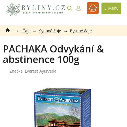
Přejít
na
NÁKUPNÍ
obsah
KOŠÍK
Čaje
Sypané čaje
Bylinné čaje
PACHAKA Odvykání &
abstinence 100g
Značka:
Everest Ayurveda