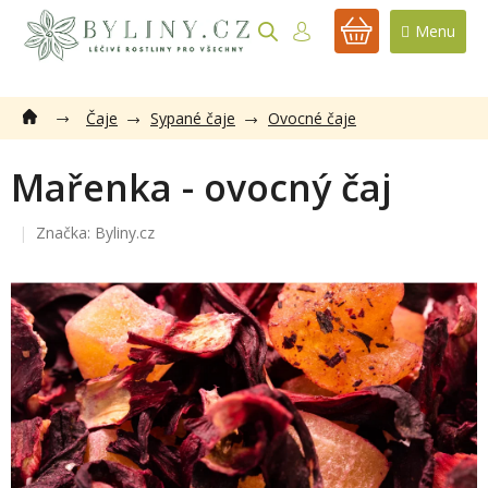
Přejít
na
NÁKUPNÍ
obsah
KOŠÍK
Čaje
Sypané čaje
Ovocné čaje
Mařenka - ovocný čaj
Značka:
Byliny.cz