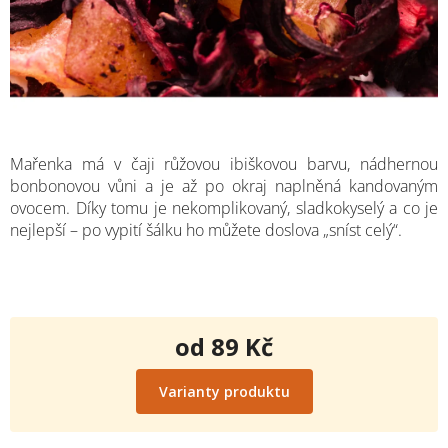
Mařenka má v čaji růžovou ibiškovou barvu, nádhernou
bonbonovou vůni a je až po okraj naplněná kandovaným
ovocem. Díky tomu je nekomplikovaný, sladkokyselý a co je
nejlepší – po vypití šálku ho můžete doslova „sníst celý“.
od
89 Kč
Měrná
cena:
Varianty produktu