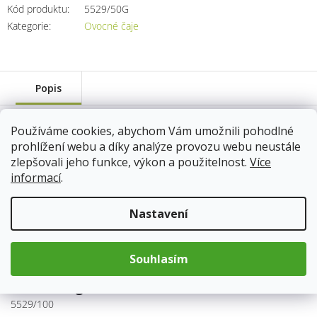
Kód produktu:
5529/50G
Kategorie
:
Ovocné čaje
Popis
Používáme cookies, abychom Vám umožnili pohodlné
váha: 50g
prohlížení webu a díky analýze provozu webu neustále
5529/50G
zlepšovali jeho funkce, výkon a použitelnost.
Více
Skladem
13.8.2026
informací
.
89 Kč
Nastavení
Do košíku
Souhlasím
váha: 100g
5529/100