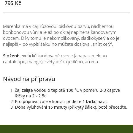
795 Kč
Mařenka má v čaji růžovou ibiškovou barvu, nádhernou
bonbonovou vůni a je až po okraj naplněná kandovaným
ovocem. Díky tomu je nekomplikovaný, sladkokyselý a co je
nejlepší – po vypití šálku ho můžete doslova „sníst celý“.
Složení:
exotické kandované ovoce (ananas, meloun
cantaloupe, mango), květy ibišku jedlého, aroma.
Návod na přípravu
čaj zalijte vodou o teplotě 100 °C v poměru 2-3 čajové
lžičky na 2 - 2,5dl.
Pro přípravu čaje v konvici přidejte 1 lžičku navíc.
Doba vyluhování 15 minuty (přikrytý šálek), poté přeceďte.
Z
M