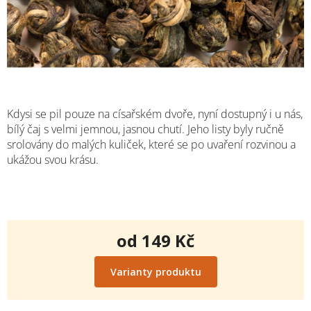
Kdysi se pil pouze na císařském dvoře, nyní dostupný i u nás,
bílý čaj s velmi jemnou, jasnou chutí. Jeho listy byly ručně
srolovány do malých kuliček, které se po uvaření rozvinou a
ukážou svou krásu.
od
149 Kč
Měrná
cena:
Varianty produktu