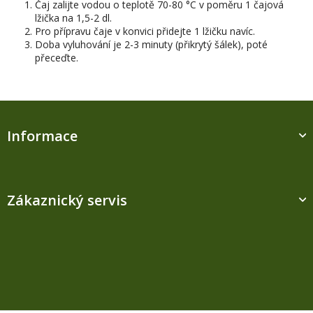
Čaj zalijte vodou o teplotě 70-80 °C v poměru 1 čajová
lžička na 1,5-2 dl.
Pro přípravu čaje v konvici přidejte 1 lžičku navíc.
Doba vyluhování je 2-3 minuty (přikrytý šálek), poté
přeceďte.
Z
á
Informace
p
a
t
í
Zákaznický servis
Kontakt