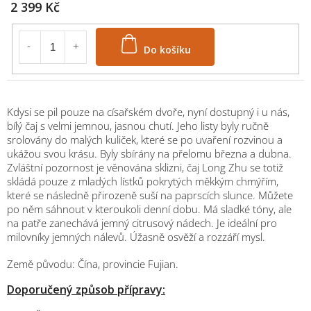
2 399 Kč
Do košíku
Kdysi se pil pouze na císařském dvoře, nyní dostupný i u nás,
bílý čaj s velmi jemnou, jasnou chutí. Jeho listy byly ručně
srolovány do malých kuliček, které se po uvaření rozvinou a
ukážou svou krásu. Byly sbírány na přelomu března a dubna.
Zvláštní pozornost je věnována sklizni, čaj Long Zhu se totiž
skládá pouze z mladých lístků pokrytých měkkým chmýřím,
které se následně přirozeně suší na paprscích slunce. Můžete
po něm sáhnout v kteroukoli denní dobu. Má sladké tóny, ale
na patře zanechává jemný citrusový nádech. Je ideální pro
milovníky jemných nálevů. Úžasně osvěží a rozzáří mysl.
Země původu: Čína, provincie Fujian.
Doporučený způsob přípravy:
M