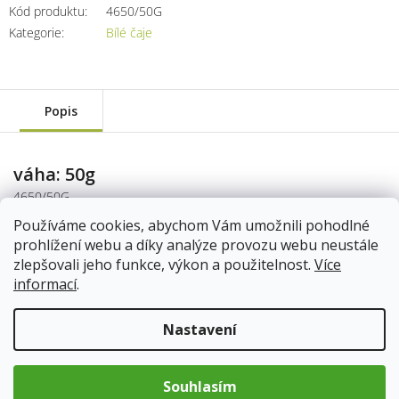
Kód produktu:
4650/50G
Kategorie
:
Bílé čaje
Popis
váha: 50g
4650/50G
Skladem
12.8.2026
Používáme cookies, abychom Vám umožnili pohodlné
prohlížení webu a díky analýze provozu webu neustále
149 Kč
zlepšovali jeho funkce, výkon a použitelnost.
Více
informací
.
Do košíku
Nastavení
váha: 100g
4650/50G2
Souhlasím