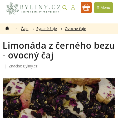
Přejít
na
NÁKUPNÍ
obsah
KOŠÍK
Čaje
Sypané čaje
Ovocné čaje
Limonáda z černého bezu
- ovocný čaj
Značka:
Byliny.cz