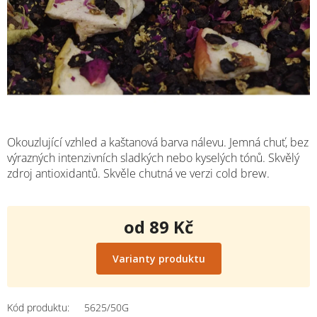
Okouzlující vzhled a kaštanová barva nálevu. Jemná chuť, bez
výrazných intenzivních sladkých nebo kyselých tónů. Skvělý
zdroj antioxidantů. Skvěle chutná ve verzi cold brew.
od
89 Kč
Měrná
cena:
Varianty produktu
Kód produktu:
5625/50G