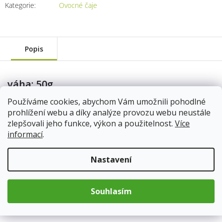
Kategorie
:
Ovocné čaje
Popis
váha: 50g
5625/50G
Používáme cookies, abychom Vám umožnili pohodlné
Skladem
13.8.2026
prohlížení webu a díky analýze provozu webu neustále
zlepšovali jeho funkce, výkon a použitelnost.
Více
89 Kč
informací
.
Do košíku
Nastavení
váha: 100g
Souhlasím
5625/100
Skladem
13.8.2026