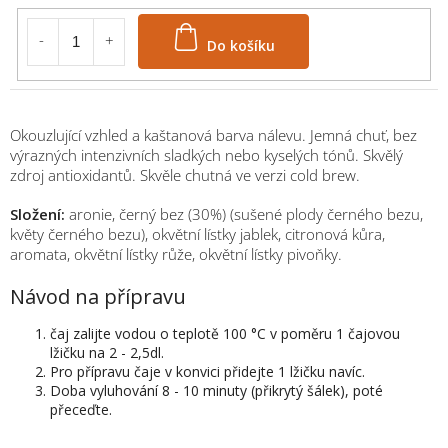
Do košíku
Okouzlující vzhled a kaštanová barva nálevu. Jemná chuť, bez
výrazných intenzivních sladkých nebo kyselých tónů. Skvělý
zdroj antioxidantů. Skvěle chutná ve verzi cold brew.
Složení:
aronie, černý bez (30%) (sušené plody černého bezu,
květy černého bezu), okvětní lístky jablek, citronová kůra,
aromata, okvětní lístky růže, okvětní lístky pivoňky.
Návod na přípravu
čaj zalijte vodou o teplotě 100 °C v poměru 1 čajovou
lžičku na 2 - 2,5dl.
Pro přípravu čaje v konvici přidejte 1 lžičku navíc.
Doba vyluhování 8 - 10 minuty (přikrytý šálek), poté
přeceďte.
M