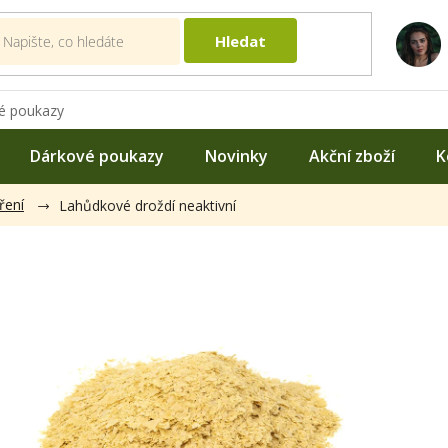
Hledat
é poukazy
Dárkové poukazy
Novinky
Akční zboží
K
ření
Lahůdkové droždí neaktivní