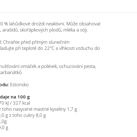
0 % lahůdkové droždí neaktivní. Může obsahovat
, arašídů, skořápkových plodů, mléka a sóji.
:
Chraňte před přímým slunečním
ladujte při teplotě do 22°C a vlhkosti vzduchu do
ušťování omáček a polévek, ochucování pesta,
 karbanátků
odu:
Estonsko
údaje na 100 g
0 kJ / 327 kcal
z toho nasycené mastné kyseliny 1,7 g
,0 g z toho cukry 8,0 g
7,0g
9,0 g