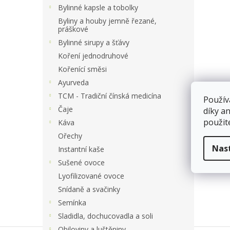
a
Bylinné kapsle a tobolky
n
Byliny a houby jemně řezané,
e
práškové
l
Bylinné sirupy a šťávy
Koření jednodruhové
Kořenící směsi
Ayurveda
TCM - Tradiční čínská medicína
Použív
Čaje
díky a
použit
Káva
Ořechy
Nas
Instantní kaše
Sušené ovoce
Lyofilizované ovoce
Snídaně a svačinky
Semínka
Sladidla, dochucovadla a soli
Obiloviny a luštěniny