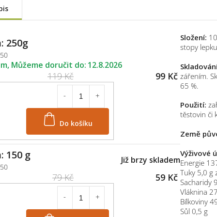
pis
Složení:
10
: 250g
stopy lepku
250
em
12.8.2026
Skladování
119 Kč
99 Kč
zářením. Sk
65 %.
Použití:
zah
těstovin či
Do košíku
Země pův
Výživové 
: 150 g
Již brzy skladem
Energie 137
150
Tuky 5,0 g 
79 Kč
59 Kč
Sacharidy 9
Vláknina 2
Bílkoviny 4
Sůl 0,5 g