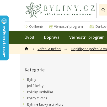
Přejít
na
obsah
Oblíbené
Věrnostní program
Dárkov
Úvod
Doprava
Věrnostní program
Vaření a pečení
Doplňky na pečení a va
P
o
Přeskočit
s
Kategorie
kategorie
t
r
Byliny
a
Jedlé květy
n
Bylinky Herbářka
n
í
Byliny z Peru
p
Bylinné kapky a tinktury