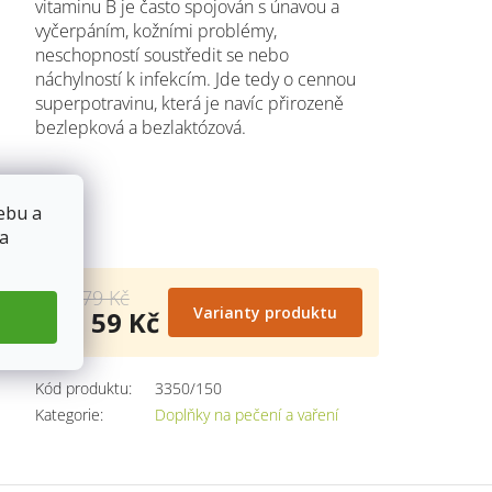
vitaminu B je často spojován s únavou a
vyčerpáním, kožními problémy,
neschopností soustředit se nebo
náchylností k infekcím. Jde tedy o cennou
superpotravinu, která je navíc přirozeně
bezlepková a bezlaktózová.
ebu a
 a
od 79 Kč
Varianty produktu
od
59 Kč
Měrná
cena:
Kód produktu:
3350/150
Kategorie
:
Doplňky na pečení a vaření