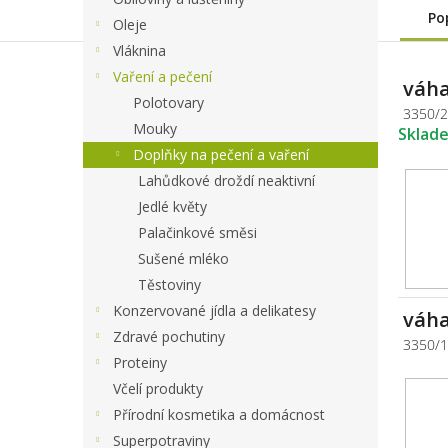
Po
Oleje
Vláknina
Vaření a pečení
váha
Polotovary
3350/
Mouky
Sklad
Doplňky na pečení a vaření
Lahůdkové droždí neaktivní
Jedlé květy
Palačinkové směsi
Sušené mléko
Těstoviny
Konzervované jídla a delikatesy
váha
Zdravé pochutiny
3350/
Proteiny
Včelí produkty
Přírodní kosmetika a domácnost
Superpotraviny