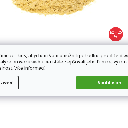
až –25
%
áme cookies, abychom Vám umožnili pohodlné prohlížení w
nalýze provozu webu neustále zlepšovali jeho funkce, výkon
elnost.
Více informací
.
tavení
Souhlasím