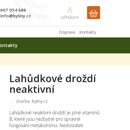
607 054 686
NÁKUPNÍ
info@byliny.cz
KOŠÍK
Doprava
Kontakty
ontakty
Lahůdkové droždí
neaktivní
Značka:
Byliny.cz
Lahůdkové neaktivní droždí je plné vitamínů
B, které jsou nezbytné pro správné
fungování metabolismu. Nedostatek