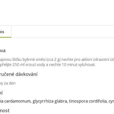
pis
ava
ajovou lžičku bylinné směsi (cca 2 g) nechte pro aktivní zdravotní 
 přelijte 250 ml vroucí vody a nechte 10 minut vyluhovat.
učené dávkování
ky za den
ní
ria cardamomum, glycyrrhiza glabra, tinospora cordifolia, 
nost