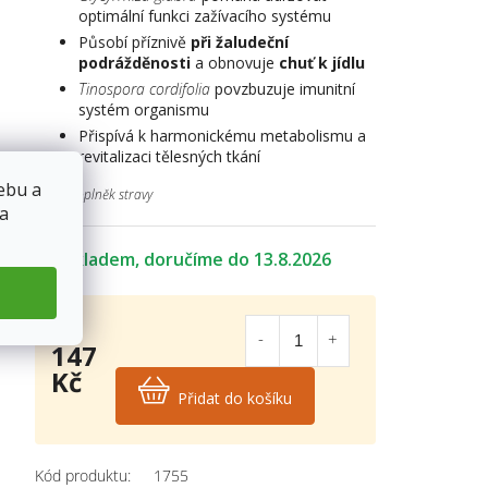
optimální funkci zažívacího systému
Působí příznivě
při žaludeční
podrážděnosti
a obnovuje
chuť k jídlu
Tinospora cordifolia
povzbuzuje
imunitní
systém organismu
Přispívá k harmonickému metabolismu a
revitalizaci tělesných tkání
ebu a
Doplněk stravy
 a
Skladem
13.8.2026
147
Kč
Přidat do košíku
Měrná
cena:
Kód produktu:
1755