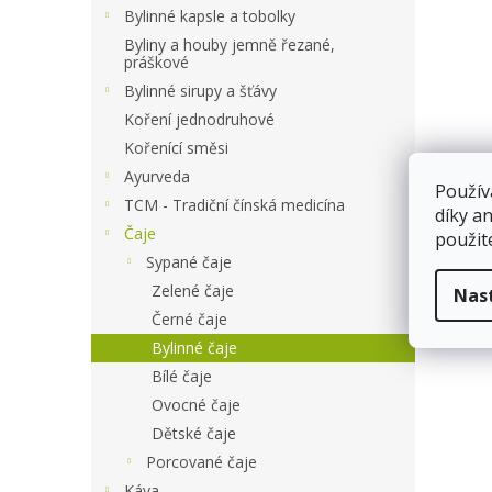
a
Bylinné kapsle a tobolky
n
Byliny a houby jemně řezané,
e
práškové
l
Bylinné sirupy a šťávy
Koření jednodruhové
Kořenící směsi
Ayurveda
Použív
TCM - Tradiční čínská medicína
díky a
Čaje
použit
Sypané čaje
Zelené čaje
Nas
Černé čaje
Bylinné čaje
Bílé čaje
Ovocné čaje
Dětské čaje
Porcované čaje
Káva