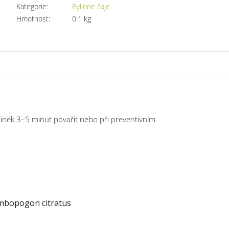
Kategorie
:
Bylinné čaje
Hmotnost
:
0.1 kg
účinek 3–5 minut povařit nebo při preventivním
cymbopogon citratus