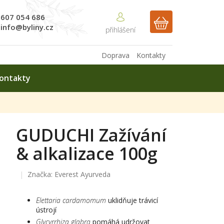
607 054 686
NÁKUPNÍ
info@byliny.cz
KOŠÍK
Doprava
Kontakty
ontakty
GUDUCHI Zažívání
& alkalizace 100g
Značka:
Everest Ayurveda
Elettaria cardamomum
uklidňuje trávicí
ústrojí
Glycyrrhiza glabra
pomáhá udržovat