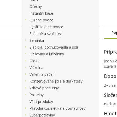
Ořechy
Instantní kaše
Sušené ovoce
Lyofilizované ovoce
Po
Snídaně a svačinky
Semínka
Sladidla, dochucovadla a soli
Přípr
Obiloviny a luštěniny
Jednu č
Oleje
užívání
Vláknina
Vaření a pečení
Dopor
Konzervované jídla a delikatesy
2–3 šál
Zdravé pochutiny
Slože
Proteiny
Včelí produkty
eletta
Přírodní kosmetika a domácnost
Hmot
Superpotraviny