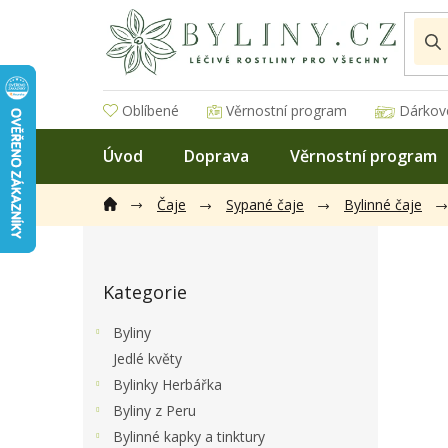
Přejít
na
obsah
Oblíbené
Věrnostní program
Dárkov
Úvod
Doprava
Věrnostní program
Čaje
Sypané čaje
Bylinné čaje
P
o
Přeskočit
s
Kategorie
kategorie
t
r
Byliny
a
Jedlé květy
n
Bylinky Herbářka
n
í
Byliny z Peru
p
Bylinné kapky a tinktury