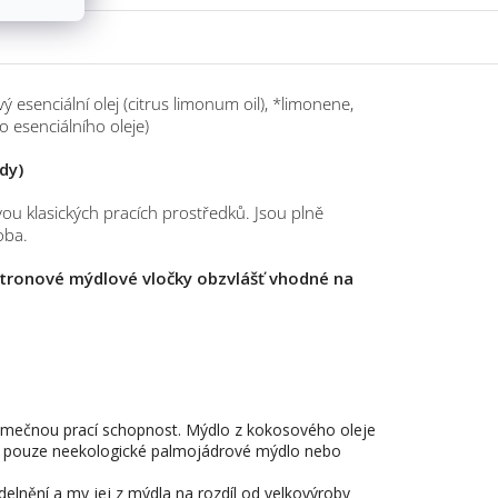
 esenciální olej (citrus limonum oil), *limonene,
ho esenciálního oleje)
dy)
vou klasických pracích prostředků. Jsou plně
oba.
citronové mýdlové vločky obzvlášť vhodné na
imečnou prací schopnost. Mýdlo z kokosového oleje
u je pouze neekologické palmojádrové mýdlo nebo
delnění a my jej z mýdla na rozdíl od velkovýroby