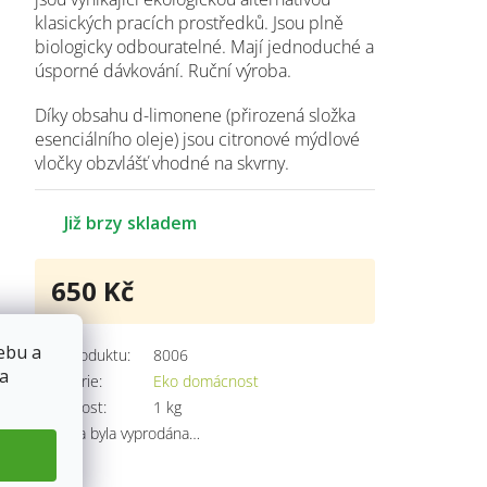
klasických pracích prostředků. Jsou plně
biologicky odbouratelné. Mají jednoduché a
úsporné dávkování. Ruční výroba.
Díky obsahu d-limonene (přirozená složka
esenciálního oleje) jsou citronové mýdlové
vločky obzvlášť vhodné na skvrny.
Již brzy skladem
650 Kč
Měrná
cena:
ebu a
Kód produktu:
8006
 a
Kategorie
:
Eko domácnost
Hmotnost
:
1 kg
Položka byla vyprodána…