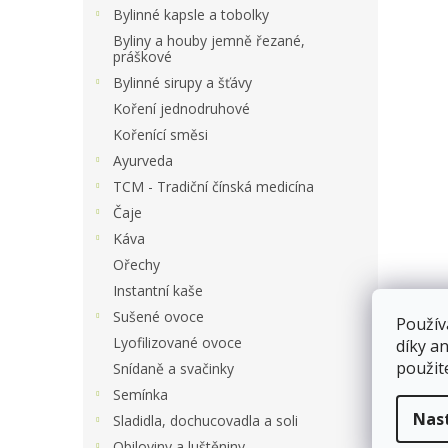
a
Bylinné kapsle a tobolky
n
Byliny a houby jemně řezané,
e
práškové
l
Bylinné sirupy a šťávy
Koření jednodruhové
Kořenící směsi
Ayurveda
TCM - Tradiční čínská medicína
Čaje
Káva
Ořechy
Instantní kaše
Sušené ovoce
Použív
Lyofilizované ovoce
díky a
použit
Snídaně a svačinky
Semínka
Nas
Sladidla, dochucovadla a soli
Obiloviny a luštěniny