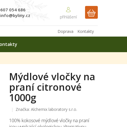
607 054 686
NÁKUPNÍ
info@byliny.cz
KOŠÍK
Doprava
Kontakty
ontakty
Mýdlové vločky na
praní citronové
1000g
Značka:
Alchemix laboratory s.r.o.
100% kokosové mýdlové vločky na praní
jsou vynikající ekologickou alternativou