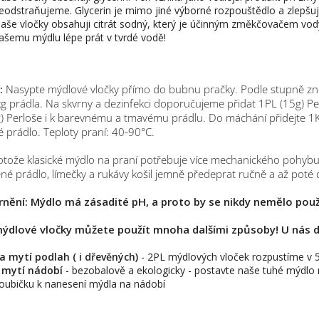
eodstraňujeme. Glycerin je mimo jiné výborné rozpouštědlo a zlepšu
aše vločky obsahuji citrát sodný, který je účinným změkčovačem vod
ašemu mýdlu lépe prát v tvrdé vodě!
:
Nasypte mýdlové vločky přímo do bubnu pračky. Podle stupně zneč
g prádla.
Na skvrny a dezinfekci doporučujeme přidat 1PL (15g) Per
) Perloše i k barevnému a tmavému prádlu.
Do máchání přidejte 1KL
 prádlo. Teploty praní: 40-90°C.
tože klasické mýdlo na praní potřebuje více mechanického pohybu
né prádlo, límečky a rukávy košil jemně předeprat ručně a až poté 
nění: Mýdlo má zásadité pH, a proto by se
nikdy nemělo použí
ýdlové vločky můžete použít mnoha dalšími způsoby! U nás 
a mytí podlah ( i dřevěných)
- 2PL mýdlových vloček rozpustíme v 5l
 mytí nádobí
- bezobalově a ekologicky - postavte naše tuhé mýdlo
oubičku k nanesení mýdla na nádobí