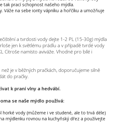
je tak prací schopnost našeho mýdla.
y. Váže na sebe ionty vápníku a hořčíku a umožňuje
ištění a tvrdosti vody dejte 1-2 PL (15-30g) mýdla
loše jen k světlému prádlu a v případě tvrdé vody
 Citroše namísto aviváže. Vhodné pro bílé i
 než je v běžných pračkách, doporučujeme silně
dát do pračky.
vat k praní vlny a hedvábí.
doma se naše mýdlo používá:
 horké vody (můžeme i ve studené, ale to trvá déle)
 na mýdlenku rovnou na kuchyňský dřez a používejte