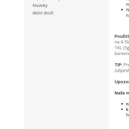
n
Novinky
N
Akční zboží
n
Použití
na 4-5k
1KL (5g
barevné
TIP:
Pro
zašpině
Upozor
Naše m
n
k
h