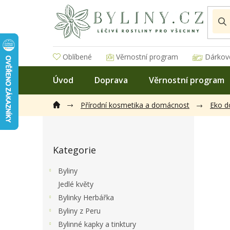
Přejít
na
obsah
Oblíbené
Věrnostní program
Dárkov
Úvod
Doprava
Věrnostní program
Přírodní kosmetika a domácnost
Eko 
P
o
Přeskočit
s
Kategorie
kategorie
t
r
Byliny
a
Jedlé květy
n
Bylinky Herbářka
n
í
Byliny z Peru
p
Bylinné kapky a tinktury