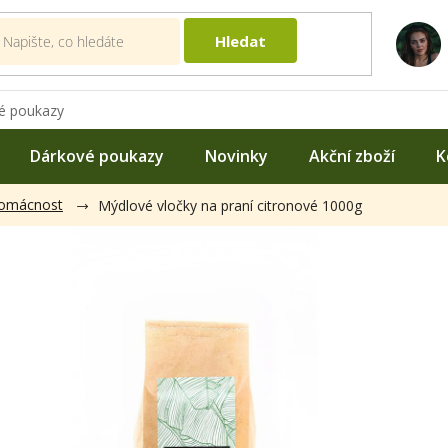
Hledat
é poukazy
Dárkové poukazy
Novinky
Akční zboží
K
domácnost
Mýdlové vločky na praní citronové 1000g