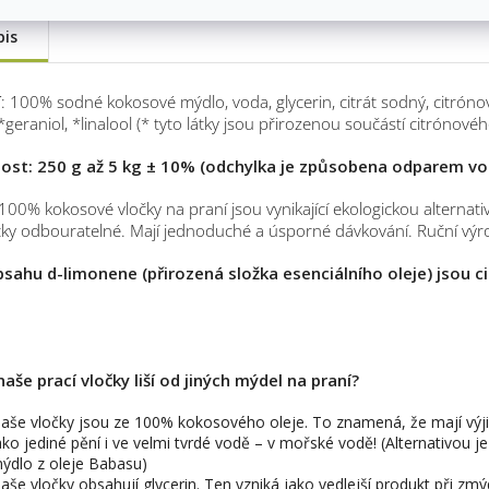
pis
í
: 100% sodné kokosové mýdlo, voda, glycerin, citrát sodný, citrónový
, *geraniol, *linalool (* tyto látky jsou přirozenou součástí citrónové
ost:
250 g až 5 kg ± 10%
(odchylka je způsobena odparem vo
 100% kokosové vločky na praní jsou vynikající ekologickou alternati
cky odbouratelné. Mají jednoduché a úsporné dávkování. Ruční výr
bsahu d-limonene (přirozená složka esenciálního oleje) jsou 
.
naše prací vločky liší od jiných mýdel na praní?
aše vločky jsou ze 100% kokosového oleje. To znamená, že mají výj
ako jediné pění i ve velmi tvrdé vodě – v mořské vodě! (Alternativo
ýdlo z oleje Babasu)
aše vločky obsahují glycerin. Ten vzniká jako vedlejší produkt při zmý