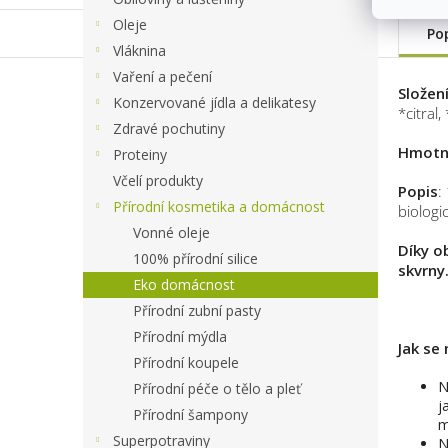
Oleje
Po
Vláknina
Vaření a pečení
Složen
Konzervované jídla a delikatesy
*citral
Zdravé pochutiny
Hmotn
Proteiny
Včelí produkty
Popis
:
Přírodní kosmetika a domácnost
biologi
Vonné oleje
Díky o
100% přírodní silice
skvrny
Eko domácnost
Přírodní zubní pasty
Přírodní mýdla
Jak se 
Přírodní koupele
N
Přírodní péče o tělo a pleť
j
Přírodní šampony
m
Superpotraviny
N