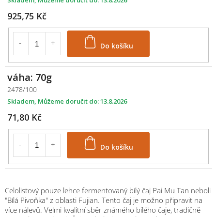
925,75 Kč
Do košíku
váha: 70g
2478/100
Skladem
13.8.2026
71,80 Kč
Do košíku
Celolistový pouze lehce fermentovaný bílý čaj Pai Mu Tan neboli
"Bílá Pivoňka" z oblasti Fujian.
Tento čaj je možno připravit na
více nálevů. Velmi kvalitní sběr známého bílého čaje, tradičně
M