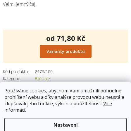
Velmi jemný čaj.
od
71,80 Kč
Měrná
cena:
Varianty produktu
Kód produktu:
2478/100
Kategorie
:
Bílé čaje
Používáme cookies, abychom Vám umožnili pohodlné
prohlížení webu a díky analýze provozu webu neustále
zlepšovali jeho funkce, výkon a použitelnost.
Více
Popis
informací
.
váha: 250g
Nastavení