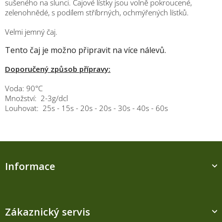
sušeného na slunci. Čajové lístky jsou volně pokroucené,
zelenohnědé, s podílem stříbrných, ochmýřených lístků.
Velmi jemný čaj.
Tento čaj je možno připravit na více nálevů.
Doporučený způsob přípravy:
Voda: 90°C
Množství: 2-3g/dcl
Louhovat:
25s - 15s - 20s - 20s - 30s - 40s - 60s
Z
á
Informace
p
a
t
í
Zákaznický servis