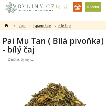
Přejít
na
NÁKUPNÍ
obsah
KOŠÍK
Čaje
Sypané čaje
Bílé čaje
Pai Mu Tan ( Bílá pivoňka)
- bílý čaj
Značka:
Byliny.cz