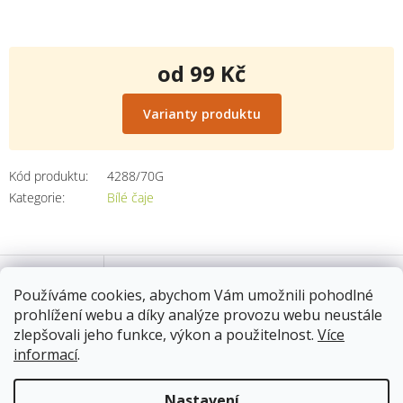
od
99 Kč
Měrná
cena:
Varianty produktu
Kód produktu:
4288/70G
Kategorie
:
Bílé čaje
Popis
Používáme cookies, abychom Vám umožnili pohodlné
prohlížení webu a díky analýze provozu webu neustále
zlepšovali jeho funkce, výkon a použitelnost.
Více
váha: 100g
informací
.
4288/70G2
Skladem
13.8.2026
Nastavení