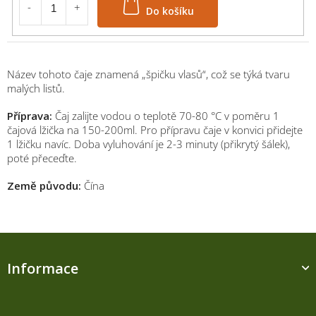
Do košíku
Název tohoto čaje znamená „špičku vlasů“, což se týká tvaru
malých listů.
Příprava:
Čaj zalijte vodou o teplotě 70-80 °C v poměru 1
čajová lžička na 150-200ml. Pro přípravu čaje v konvici přidejte
1 lžičku navíc. Doba vyluhování je 2-3 minuty (přikrytý šálek),
poté přeceďte.
Země původu:
Čína
Z
á
Informace
p
a
t