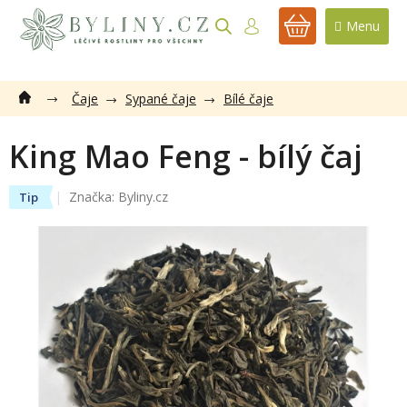
Přejít
na
NÁKUPNÍ
obsah
KOŠÍK
Čaje
Sypané čaje
Bílé čaje
King Mao Feng - bílý čaj
Značka:
Byliny.cz
Tip