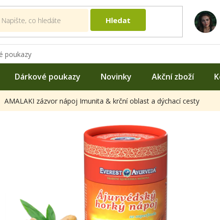
Hledat
é poukazy
Dárkové poukazy
Novinky
Akční zboží
K
AMALAKI zázvor nápoj Imunita & krční oblast a dýchací cesty