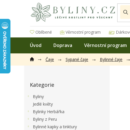
Přejít
na
obsah
Oblíbené
Věrnostní program
Dárkov
Úvod
Doprava
Věrnostní program
Čaje
Sypané čaje
Bylinné čaje
P
o
Přeskočit
s
Kategorie
kategorie
t
r
Byliny
a
Jedlé květy
n
Bylinky Herbářka
n
í
Byliny z Peru
p
Bylinné kapky a tinktury