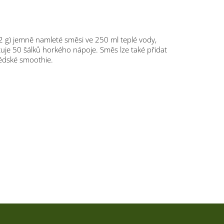
2 g) jemně namleté směsi ve 250 ml teplé vody,
tuje 50 šálků horkého nápoje. Směs lze také přidat
édské smoothie.