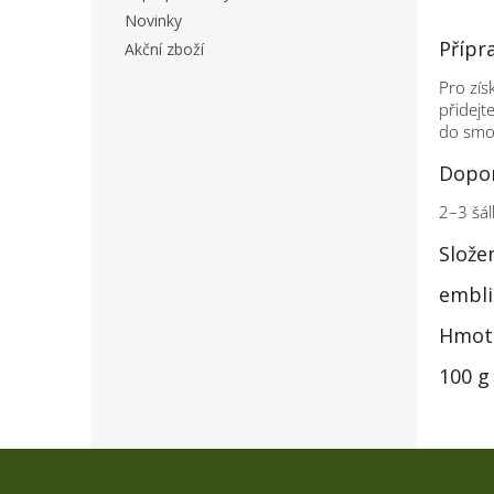
Novinky
Přípr
Akční zboží
Pro zís
přidejt
do smoo
Dopor
2–3 šál
Slože
emblic
Hmot
100 g
Z
á