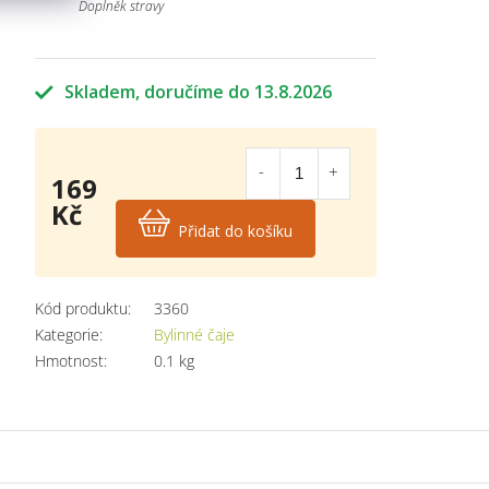
Doplněk stravy
Skladem
13.8.2026
169
Kč
Přidat do košíku
Měrná
cena:
Kód produktu:
3360
Kategorie
:
Bylinné čaje
Hmotnost
:
0.1 kg