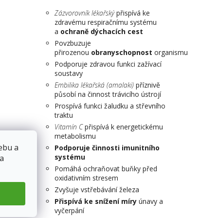
Zázvorovník lékařský
přispívá ke
zdravému respiračnímu systému
a
ochraně dýchacích cest
Povzbuzuje
přirozenou
obranyschopnost
organismu
Podporuje zdravou funkci zažívací
soustavy
Embilika lékařská (amalaki)
příznivě
působí na činnost trávicího ústrojí
Prospívá funkci žaludku a střevního
traktu
Vitamín C
přispívá k energetickému
metabolismu
ebu a
Podporuje činnosti imunitního
systému
 a
Pomáhá ochraňovat buňky před
oxidativním stresem
Zvyšuje vstřebávání železa
Přispívá ke snížení míry
únavy a
vyčerpání