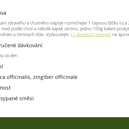
ava
kání zdravého a chutného nápoje rozmíchejte 1 čajovou lžičku (cca 
e med podle chuti a několik kapek citrónu. Jedno 100g balení posky
thies a čerstvých šťáv. Vyzkoušejte
11 domácích receptů
na ájurv
učené dávkování
ky za den
ní
a officinalis, zingiber officinale
nost
 sypané směsi
Kontakt