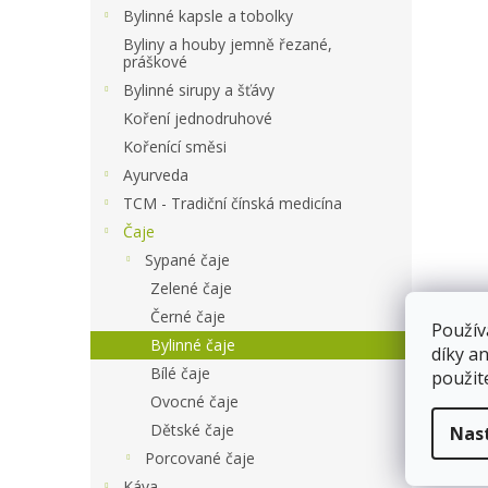
a
Bylinné kapsle a tobolky
n
Byliny a houby jemně řezané,
e
práškové
l
Bylinné sirupy a šťávy
Koření jednodruhové
Kořenící směsi
Ayurveda
TCM - Tradiční čínská medicína
Čaje
Sypané čaje
Zelené čaje
Černé čaje
Použív
Bylinné čaje
díky a
Bílé čaje
použit
Ovocné čaje
Dětské čaje
Nas
Porcované čaje
Káva