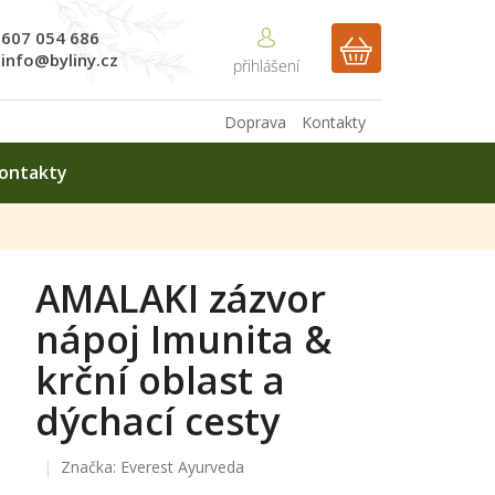
607 054 686
NÁKUPNÍ
info@byliny.cz
KOŠÍK
Doprava
Kontakty
ontakty
AMALAKI zázvor
nápoj Imunita &
krční oblast a
dýchací cesty
Značka:
Everest Ayurveda