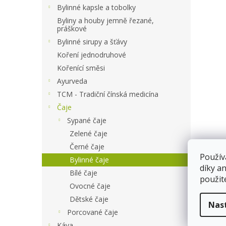
a
Bylinné kapsle a tobolky
n
Byliny a houby jemně řezané,
e
práškové
l
Bylinné sirupy a šťávy
Koření jednodruhové
Kořenící směsi
Ayurveda
TCM - Tradiční čínská medicína
Čaje
Sypané čaje
Zelené čaje
Černé čaje
Použív
Bylinné čaje
díky a
Bílé čaje
použit
Ovocné čaje
Dětské čaje
Nas
Porcované čaje
Káva