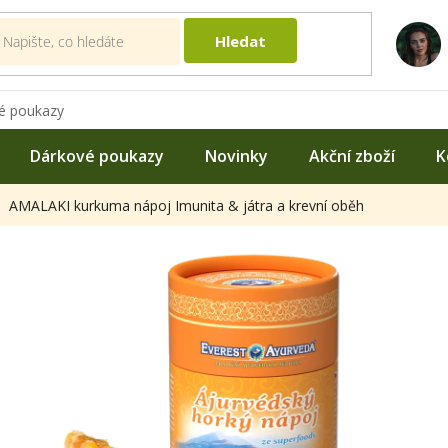
Hledat
é poukazy
Dárkové poukazy
Novinky
Akční zboží
K
AMALAKI kurkuma nápoj Imunita & játra a krevní oběh