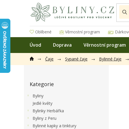
Přejít
na
obsah
Oblíbené
Věrnostní program
Dárkov
Úvod
Doprava
Věrnostní program
Čaje
Sypané čaje
Bylinné čaje
P
o
Přeskočit
s
Kategorie
kategorie
t
r
Byliny
a
Jedlé květy
n
Bylinky Herbářka
n
í
Byliny z Peru
p
Bylinné kapky a tinktury