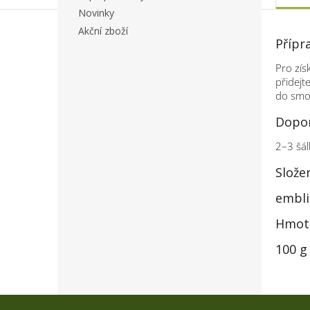
Novinky
Akční zboží
Přípr
Pro zís
přidejt
do smoo
Dopor
2–3 šál
Slože
embli
Hmot
100 g
Z