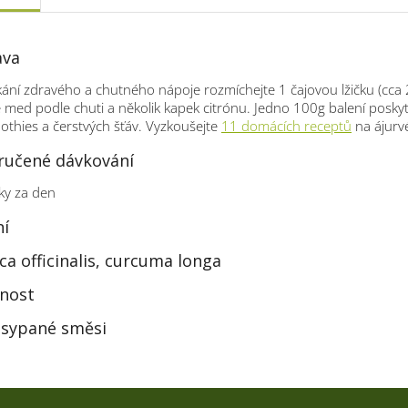
ava
kání zdravého a chutného nápoje rozmíchejte 1 čajovou lžičku (cca 
e med podle chuti a několik kapek citrónu. Jedno 100g balení posky
thies a čerstvých šťáv. Vyzkoušejte
11 domácích receptů
na ájurv
učené dávkování
ky za den
ní
ca officinalis, curcuma longa
nost
 sypané směsi