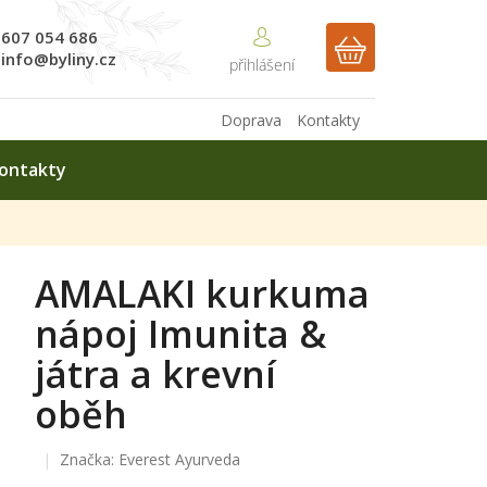
607 054 686
NÁKUPNÍ
info@byliny.cz
KOŠÍK
Doprava
Kontakty
ontakty
AMALAKI kurkuma
nápoj Imunita &
játra a krevní
oběh
Značka:
Everest Ayurveda