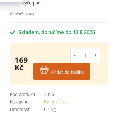
vyčerpání
Doplněk stravy
Skladem
13.8.2026
169
Kč
Přidat do košíku
Měrná
cena:
Kód produktu:
3356
Kategorie
:
Bylinné čaje
Hmotnost
:
0.1 kg