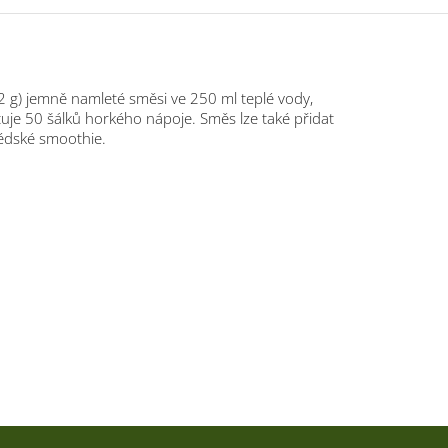
2 g) jemně namleté směsi ve 250 ml teplé vody,
tuje 50 šálků horkého nápoje. Směs lze také přidat
édské smoothie.