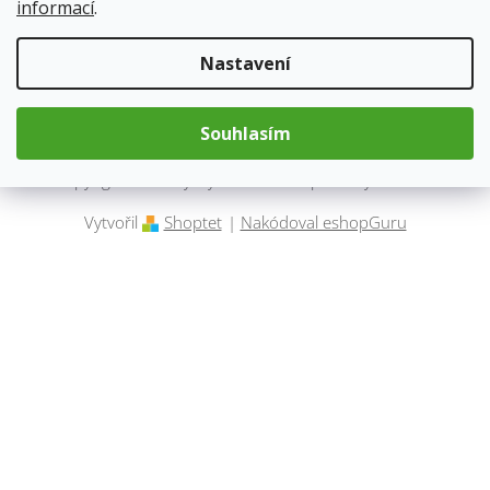
informací
.
Kontakt
Nastavení
Souhlasím
Copyright 2026
Byliny.cz
. Všechna práva vyhrazena.
Vytvořil
Shoptet
|
Nakódoval eshopGuru