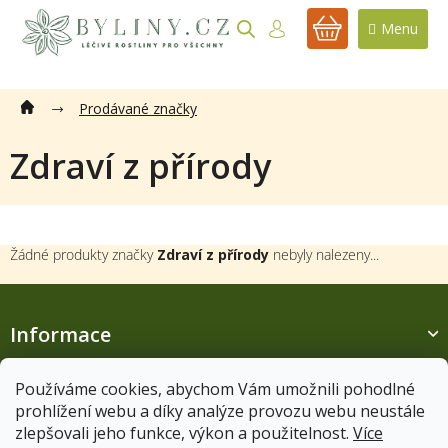
Přejít
na
NÁKUPNÍ
obsah
KOŠÍK
Prodávané značky
Zdraví z přírody
Žádné produkty značky
Zdraví z přírody
nebyly nalezeny...
Z
á
Informace
p
a
t
Používáme cookies, abychom Vám umožnili pohodlné
í
prohlížení webu a díky analýze provozu webu neustále
Zákaznický servis
zlepšovali jeho funkce, výkon a použitelnost.
Více