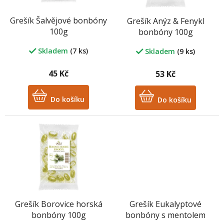
r
o
Grešík Šalvějové bonbóny
Grešík Anýz & Fenykl
d
100g
bonbóny 100g
u
k
Skladem
(7 ks)
Skladem
(9 ks)
t
ů
45 Kč
53 Kč
Do košíku
Do košíku
Grešík Borovice horská
Grešík Eukalyptové
bonbóny 100g
bonbóny s mentolem