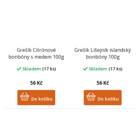
Grešík Citrónové
Grešík Lišejník islandský
bonbóny s medem 100g
bonbóny 100g
Skladem
(17 ks)
Skladem
(17 ks)
56 Kč
56 Kč
Do košíku
Do košíku
M