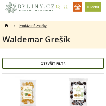
Přejít
na
NÁKUPNÍ
obsah
KOŠÍK
Prodávané značky
Waldemar Grešík
OTEVŘÍT FILTR
V
ý
p
i
s
p