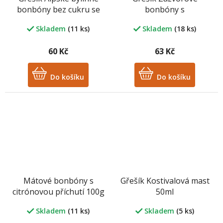
bonbóny bez cukru se
bonbóny s
sladidly 100g
pomerančovou
Skladem
(11 ks)
Skladem
(18 ks)
příchutí100g
60 Kč
63 Kč
Do košíku
Do košíku
Mátové bonbóny s
Gřešík Kostivalová mast
citrónovou příchutí 100g
50ml
Skladem
(11 ks)
Skladem
(5 ks)