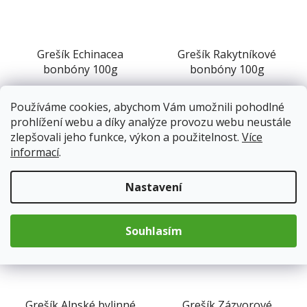
Grešík Echinacea
Grešík Rakytníkové
bonbóny 100g
bonbóny 100g
Skladem
(15 ks)
Skladem
(11 ks)
Používáme cookies, abychom Vám umožnili pohodlné
prohlížení webu a díky analýze provozu webu neustále
57 Kč
57 Kč
zlepšovali jeho funkce, výkon a použitelnost.
Více
informací
.
Do košíku
Do košíku
Nastavení
Souhlasím
Grešík Alpské bylinné
Grešík Zázvorové