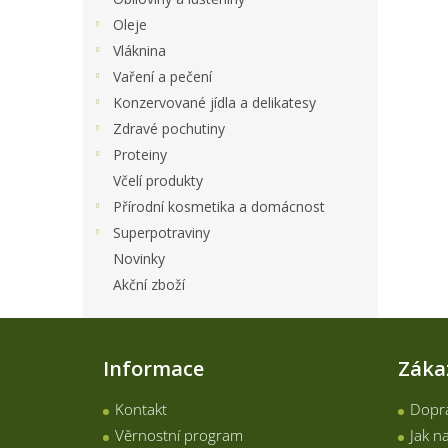
Oleje
Vláknina
Vaření a pečení
Konzervované jídla a delikatesy
Zdravé pochutiny
Proteiny
Včelí produkty
Přírodní kosmetika a domácnost
Superpotraviny
Novinky
Akční zboží
Z
á
Informace
Záka
p
a
Kontakt
Dopra
t
í
Věrnostní program
Jak n