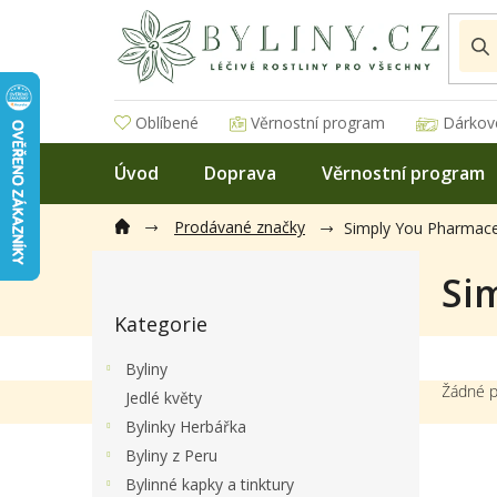
Přejít
na
obsah
Oblíbené
Věrnostní program
Dárkov
Úvod
Doprava
Věrnostní program
Prodávané značky
Simply You Pharmaceu
P
Si
o
Přeskočit
s
Kategorie
kategorie
t
r
Byliny
a
Žádné p
Jedlé květy
n
Bylinky Herbářka
n
í
Byliny z Peru
p
Bylinné kapky a tinktury