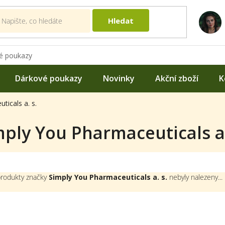
Hledat
é poukazy
Dárkové poukazy
Novinky
Akční zboží
K
ticals a. s.
mply You Pharmaceuticals a.
rodukty značky
Simply You Pharmaceuticals a. s.
nebyly nalezeny...