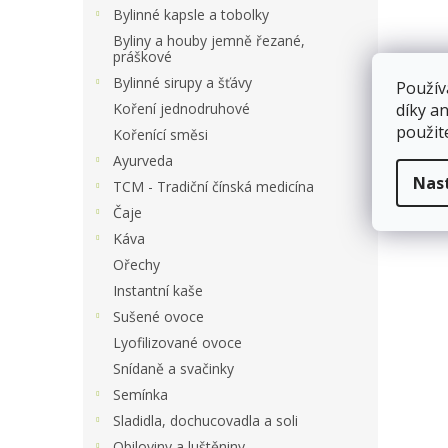
a
Bylinné kapsle a tobolky
n
Byliny a houby jemně řezané,
e
práškové
l
Bylinné sirupy a šťávy
Použív
Koření jednodruhové
díky a
použit
Kořenící směsi
Ayurveda
Nas
TCM - Tradiční čínská medicína
Čaje
Káva
Ořechy
Instantní kaše
Sušené ovoce
Lyofilizované ovoce
Snídaně a svačinky
Semínka
Sladidla, dochucovadla a soli
Obiloviny a luštěniny