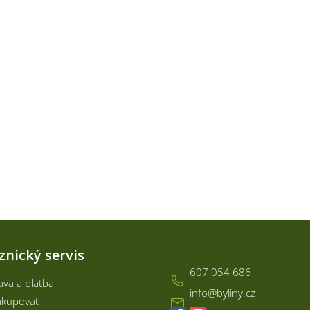
Kontakt
znický servis
607 054 686
va a platba
info
@
byliny.cz
akupovat