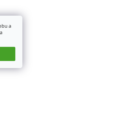
ebu a
 a