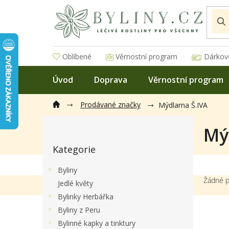
Přejít
na
obsah
Oblíbené
Věrnostní program
Dárkov
Úvod
Doprava
Věrnostní program
Prodávané značky
Mýdlarna Š.IVA
P
Mý
o
Přeskočit
s
Kategorie
kategorie
t
r
Byliny
a
Žádné p
Jedlé květy
n
Bylinky Herbářka
n
í
Byliny z Peru
p
Bylinné kapky a tinktury