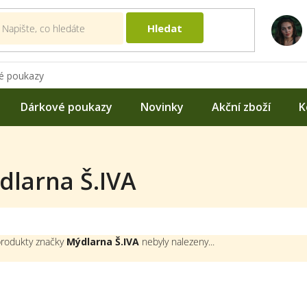
Hledat
é poukazy
Dárkové poukazy
Novinky
Akční zboží
K
dlarna Š.IVA
rodukty značky
Mýdlarna Š.IVA
nebyly nalezeny...