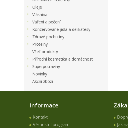
Oleje
Vláknina
Vaření a pečení
Konzervované jídla a delikatesy
Zdravé pochutiny
Proteiny
Včelí produkty
Přírodní kosmetika a domácnost
Superpotraviny
Novinky
Akční zboží
Z
á
Informace
Záka
p
a
Kontakt
Dopra
t
í
Věrnostní program
Jak n