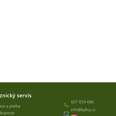
Kontakt
znický servis
607 054 686
va a platba
info
@
byliny.cz
akupovat