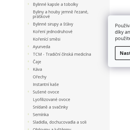
a
Bylinné kapsle a tobolky
n
Byliny a houby jemně řezané,
e
práškové
l
Bylinné sirupy a šťávy
Použív
Koření jednodruhové
díky a
použit
Kořenící směsi
Ayurveda
Nas
TCM - Tradiční čínská medicína
Čaje
Káva
Ořechy
Instantní kaše
Sušené ovoce
Lyofilizované ovoce
Snídaně a svačinky
Semínka
Sladidla, dochucovadla a soli
Obiloviny a luštěniny