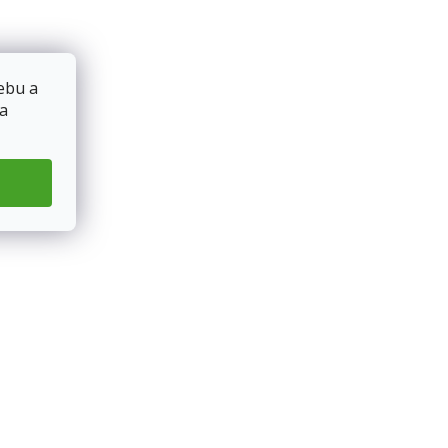
ebu a
 a