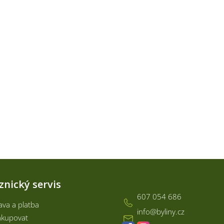
Kontakt
znický servis
607 054 686
va a platba
info
@
byliny.cz
akupovat