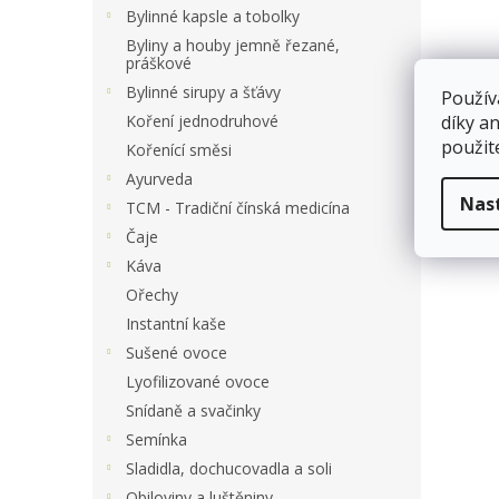
a
Bylinné kapsle a tobolky
n
Byliny a houby jemně řezané,
e
práškové
l
Bylinné sirupy a šťávy
Použív
Koření jednodruhové
díky a
použit
Kořenící směsi
Ayurveda
Nas
TCM - Tradiční čínská medicína
Čaje
Káva
Ořechy
Instantní kaše
Sušené ovoce
Lyofilizované ovoce
Snídaně a svačinky
Semínka
Sladidla, dochucovadla a soli
Obiloviny a luštěniny