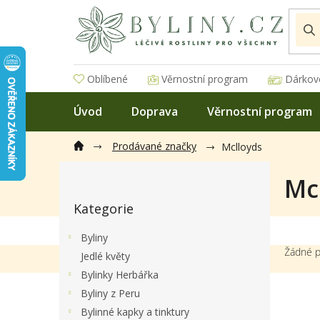
Přejít
na
obsah
Oblíbené
Věrnostní program
Dárkov
Úvod
Doprava
Věrnostní program
Prodávané značky
Mclloyds
P
Mc
o
Přeskočit
s
Kategorie
kategorie
t
r
Byliny
a
Žádné p
Jedlé květy
n
Bylinky Herbářka
n
í
Byliny z Peru
p
Bylinné kapky a tinktury