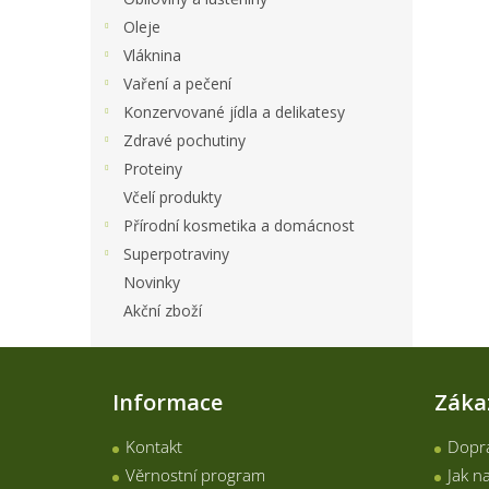
Oleje
Vláknina
Vaření a pečení
Konzervované jídla a delikatesy
Zdravé pochutiny
Proteiny
Včelí produkty
Přírodní kosmetika a domácnost
Superpotraviny
Novinky
Akční zboží
Z
á
Informace
Záka
p
a
Kontakt
Dopra
t
í
Věrnostní program
Jak n