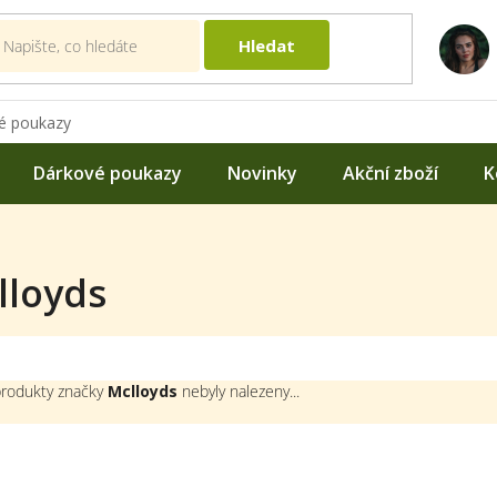
Hledat
é poukazy
Dárkové poukazy
Novinky
Akční zboží
K
lloyds
rodukty značky
Mclloyds
nebyly nalezeny...