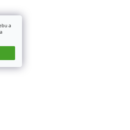
ebu a
 a