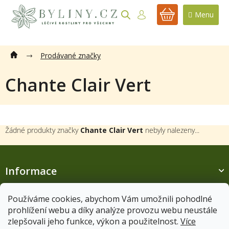
Přejít
na
NÁKUPNÍ
obsah
KOŠÍK
Prodávané značky
Chante Clair Vert
Žádné produkty značky
Chante Clair Vert
nebyly nalezeny...
Z
á
Informace
p
a
t
Používáme cookies, abychom Vám umožnili pohodlné
í
prohlížení webu a díky analýze provozu webu neustále
Zákaznický servis
zlepšovali jeho funkce, výkon a použitelnost.
Více