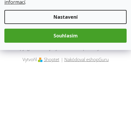
informací
.
Kontakt
Nastavení
Souhlasím
Copyright 2026
Byliny.cz
. Všechna práva vyhrazena.
Vytvořil
Shoptet
|
Nakódoval eshopGuru