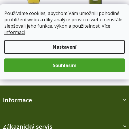
r
o
Arašídový olej OLITALIA
OLITALIA RÝŽOVÝ OLEJ
Používáme cookies, abychom Vám umožnili pohodlné
d
PET 1 litr
1000ML
prohlížení webu a díky analýze provozu webu neustále
u
zlepšovali jeho funkce, výkon a použitelnost.
Více
k
Skladem
(1 ks)
Skladem
informací
.
t
ů
225 Kč
297 Kč
Nastavení
Do košíku
Do košíku
Souhlasím
2
položek celkem
O
v
l
Z
á
á
d
Informace
p
a
a
c
t
í
í
p
r
Zákaznický servis