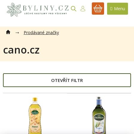
Přejít
na
NÁKUPNÍ
obsah
KOŠÍK
Prodávané značky
cano.cz
OTEVŘÍT FILTR
V
ý
p
i
s
p