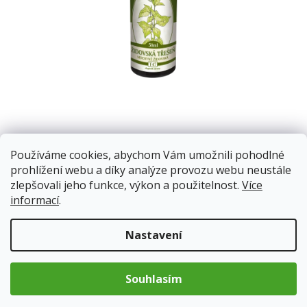
Nepříliš využívaná, ale cenná rostlina pro různé využití v
podpůrné péči.
Používáme cookies, abychom Vám umožnili pohodlné
prohlížení webu a díky analýze provozu webu neustále
zlepšovali jeho funkce, výkon a použitelnost.
Více
Skladem
13.8.2026
informací
.
123 Kč
Nastavení
Měrná
cena:
Přidat do košíku
Souhlasím