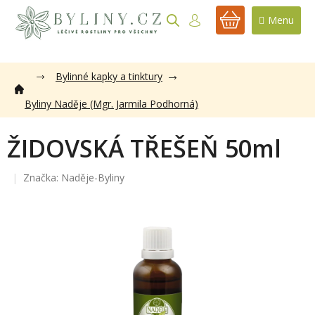
Přejít
na
NÁKUPNÍ
obsah
KOŠÍK
Bylinné kapky a tinktury
Byliny Naděje (Mgr. Jarmila Podhorná)
ŽIDOVSKÁ TŘEŠEŇ 50ml
Značka:
Naděje-Byliny