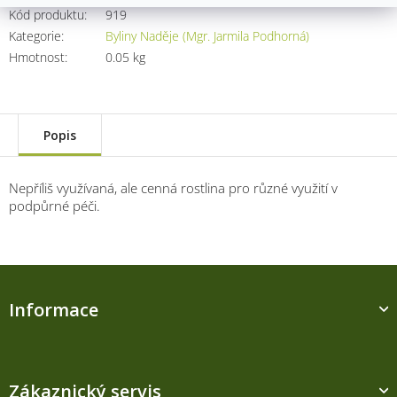
Kód produktu:
919
Kategorie
:
Byliny Naděje (Mgr. Jarmila Podhorná)
Hmotnost
:
0.05 kg
Popis
Nepříliš využívaná, ale cenná rostlina pro různé využití v
podpůrné péči.
Z
á
Informace
p
a
t
í
Zákaznický servis